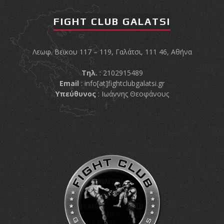
FIGHT CLUB GALATSI
Λεωφ. Βεϊκου 117 – 119, Γαλάτσι, 111 46, Αθήνα
Τηλ.
: 2102915489
Email
:
info[at]fightclubgalatsi.gr
Υπεύθυνος
: Ιωάννης Θεοφάνους