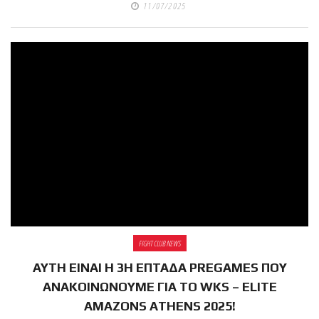
shirts του
11/07/2025
Ιωάννη
Θεοφάνους
με την υποστήριξη της
Sejoy Hellas.
Οι αθλητές
του Fight
Club Galatsi
ολοκλήρωσαν με επιτυχία
τις καλοκαιρινές
εξετάσεις έγχρωμων
ζωνών!
FIGHT CLUB NEWS
ΑΥΤΗ ΕΙΝΑΙ Η 3Η ΕΠΤΑΔΑ PREGAMES ΠΟΥ
Με μεγάλη
ΑΝΑΚΟΙΝΩΝΟΥΜΕ ΓΙΑ ΤΟ WKS – ELITE
επιτυχία
AMAZONS ATHENS 2025!