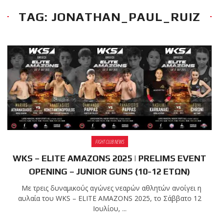
TAG: JONATHAN_PAUL_RUIZ
RECENT POSTS
Η Αντωνία
Πρίφτη στο
μεγαλύτερο
και πιο
δύσκολο
αγώνα της καριέρας της,
διεκδικεί τον 6ο
παγκόσμιο τίτλο της
απέναντι στην Phetjeeja
FIGHT CLUB NEWS
για το ONE Atomweight
Kickboxing World
WKS – ELITE AMAZONS 2025 | PRELIMS EVENT
Championship
OPENING – JUNIOR GUNS (10-12 ΕΤΩΝ)
Με τρεις δυναμικούς αγώνες νεαρών αθλητών ανοίγει η
Νέα
αυλαία του WKS – ELITE AMAZONS 2025, το Σάββατο 12
επίσημα T-
Ιουλίου, ...