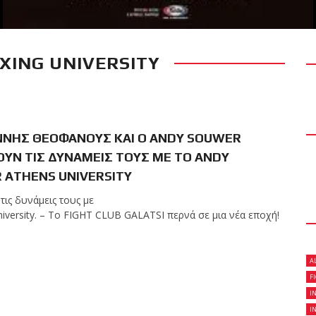
OXING UNIVERSITY
RECENT POSTS
 δύσκολο αγώνα της
 τίτλο της απέναντι
Kickboxing World
ΝΝΗΣ ΘΕΟΦΑΝΟΥΣ ΚΑΙ Ο ANDY SOUWER
ΥΝ ΤΙΣ ΔΥΝΑΜΕΙΣ ΤΟΥΣ ΜΕ ΤΟ ANDY
 ATHENS UNIVERSITY
ς με την υποστήριξη
ις δυνάμεις τους με
niversity. – Το FIGHT CLUB GALATSI περνά σε μια νέα εποχή!
A
ωσαν με επιτυχία τις
F
ων ζωνών!
I
I