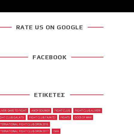
RATE US ON GOOGLE
FACEBOOK
ΕΤΙΚΕΤΕΣ
LIVERI DARE TO FIGHT
ANDY SOUWER
FIGHT CLUB
FIGHT CLUB ALIVERI
IGHT CLUB GALATSI
FIGHT CLUB ΓΑΛΑΤΣΙ
FIGHTS
GODS OF WAR
NTERNATIONAL FIGHT CLUB OPEN 2016
NTERNATIONAL FIGHT CLUB OPEN 2017
ISKA