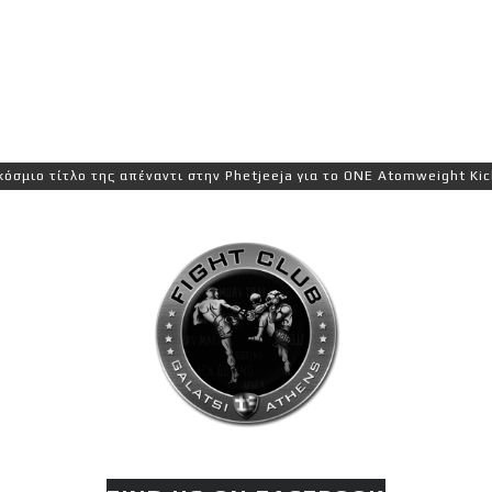
 τίτλο της απέναντι στην Phetjeeja για το ONE Atomweight Kickboxi