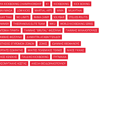
OYA KICKBOXING CHAMPHIONSHIP
K1
KICKBOXING
KICK BOXING
RAV MAGA
LOW KICKS
MARTIAL ARTS
MMA
MUAYTHAI
UAY THAI
NO LIMITS
RAMA CAMP
SOLYBAR
STELIOS POLITIS
UMMER
THEOFANOUS ELITE TEAM
WKU
WORLD KICKBOXING SERIES
ΝΤΩΝΙΑ ΠΡΙΦΤΗ
ΓΙΑΝΝΗΣ "BRUTAL" ΦΕΖΟΥΛΑΪ
ΓΙΑΝΝΗΣ ΜΙΧΑΛΟΠΟΥΛΟΣ
ΙΑΝΝΗΣ ΦΕΖΟΥΛΑΪ
ΔΗΜΗΤΡΑ ΑΓΑΘΑΓΓΕΛΙΔΟΥ
ΞΕΤΑΣΕΙΣ ΕΓΧΡΩΜΩΝ ΖΩΝΩΝ
ΖΩΝΕΣ
ΙΩΑΝΝΗΣ ΘΕΟΦΑΝΟΥΣ
ΕΡΠΑΤΣΙ ΣΩΚΡΑΤΗΣ
ΜΙΚΤΕΣ ΠΟΛΕΜΙΚΕΣ ΤΕΧΝΕΣ
ΝΙΚΟΣ ΓΚΙΚΑΣ
ΙΚΟΣ ΚΕΛΕΚΗΣ
ΠΑΙΔΙΚΟ KICKBOXING
ΠΥΓΜΑΧΙΑ
ΑΣΟΜΥΤΑΚΗΣ ΚΩΣΤΑΣ
ΑΛΕΞΙΑ ΘΕΟΔΩΡΑΚΟΠΟΥΛΟΥ