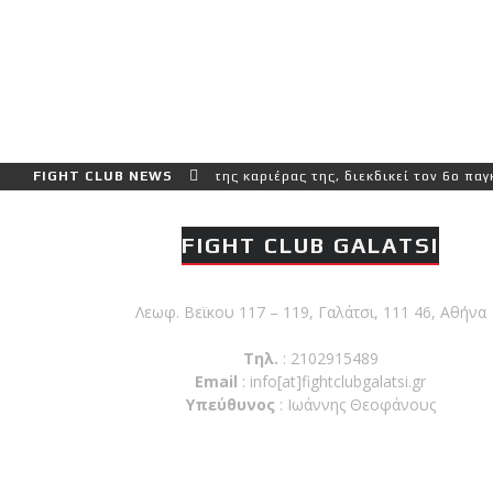
αι πιο δύσκολο αγώνα της καριέρας της, διεκδικεί τον 6ο παγκόσμιο
FIGHT CLUB NEWS
FIGHT CLUB GALATSI
Λεωφ. Βεϊκου 117 – 119, Γαλάτσι, 111 46, Αθήνα
Τηλ.
: 2102915489
Email
:
info[at]fightclubgalatsi.gr
Υπεύθυνος
: Ιωάννης Θεοφάνους