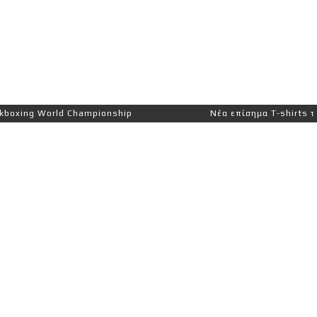
ng World Championship
Νέα επίσημα T-shirts του Ιωά