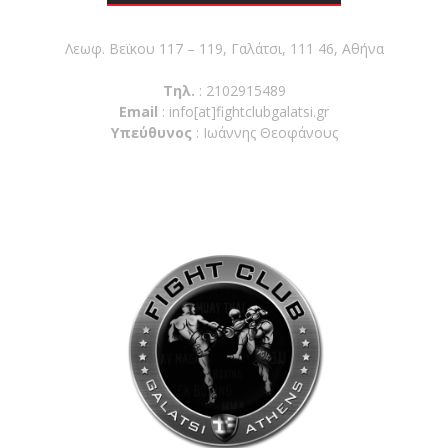
shirts του
Ιωάννη
Λεωφ. Βεϊκου 117 – 119, Γαλάτσι, 111 46, Αθήνα
Θεοφάνους
με την υποστήριξη της
Τηλ.
: 2102915489
Sejoy Hellas.
Email
:
info[at]fightclubgalatsi.gr
Υπεύθυνος
: Ιωάννης Θεοφάνους
Οι αθλητές
του Fight
Club Galatsi
ολοκλήρωσαν με επιτυχία
τις καλοκαιρινές
εξετάσεις έγχρωμων
ζωνών!
Με μεγάλη
επιτυχία