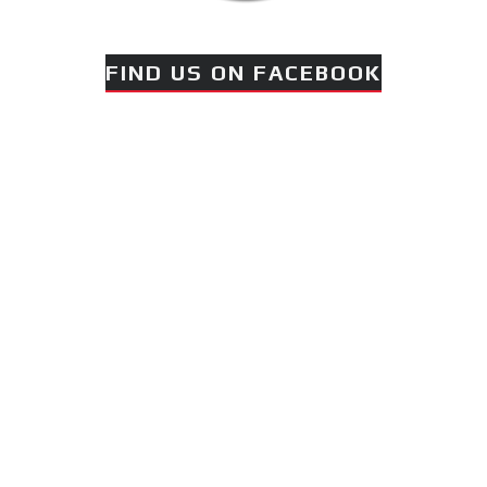
πραγματοποιήθηκε το
κλειστό σεμινάριο
FIND US ON FACEBOOK
Brazilian Jiu-Jitsu με τον
Grand Master Reyson
Gracie στο Fight Club
Galatsi!
Ο
Κορυφαίος
Βραζιλιάνος προπονητής
Reyson Gracie Red Belt 9th
Degree, σε σεμινάριο BJJ
για λίγους, στο Fight Club
Galatsi..!