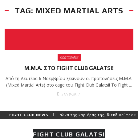
TAG: MIXED MARTIAL ARTS
RECENT POSTS
Η Αντωνία
Πρίφτη στο
μεγαλύτερο
και πιο
δύσκολο
FIGHT CLUB NEWS
αγώνα της καριέρας της,
M.M.A. ΣΤΟ FIGHT CLUB GALATSI!
διεκδικεί τον 6ο
παγκόσμιο τίτλο της
Από τη Δευτέρα 6 Noεμβρίου ξεκινούν οι προπονήσεις M.M.A.
απέναντι στην Phetjeeja
(Mixed Martial Arts) στο cage του Fight Club Galatsi! Το Fight ...
για το ONE Atomweight
31/10/2017
Kickboxing World
Championship
αλύτερο και πιο δύσκολο αγώνα της καριέρας της, διεκδικεί τον 6ο 
FIGHT CLUB NEWS
Νέα
επίσημα T-
FIGHT CLUB GALATSI