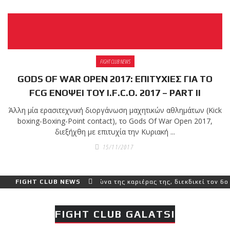
Η Αντωνία Πρίφτη στο
μεγαλύτερο και πιο
δύσκολο αγώνα της
καριέρας της, διεκδικεί
τον 6ο παγκόσμιο τίτλο
FIGHT CLUB NEWS
της απέναντι στην
GODS OF WAR OPEN 2017: ΕΠΙΤΥΧΙΕΣ ΓΙΑ ΤΟ
Phetjeeja για το ONE
Atomweight Kickboxing
FCG ΕΝΟΨΕΙ ΤΟΥ I.F.C.O. 2017 – PART II
World Championship
Άλλη μία ερασιτεχνική διοργάνωση μαχητικών αθλημάτων (Kick
boxing-Boxing-Point contact), το Gods Of War Open 2017,
διεξήχθη με επιτυχία την Κυριακή ...
Νέα επίσημα T-shirts
του Ιωάννη Θεοφάνους με
15/11/2017
την υποστήριξη της Sejoy
Hellas.
αλύτερο και πιο δύσκολο αγώνα της καριέρας της, διεκδικεί τον 6ο 
FIGHT CLUB NEWS
Οι αθλητές του Fight
FIGHT CLUB GALATSI
Club Galatsi ολοκλήρωσαν
με επιτυχία τις