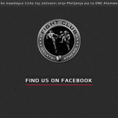
σμιο τίτλο της απέναντι στην Phetjeeja για το ONE Atomweight Kick
FIND US ON FACEBOOK