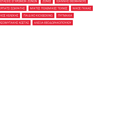
ΞΕΤΑΣΕΙΣ ΕΓΧΡΩΜΩΝ ΖΩΝΩΝ
ΖΩΝΕΣ
ΙΩΑΝΝΗΣ ΘΕΟΦΑΝΟΥΣ
ΕΡΠΑΤΣΙ ΣΩΚΡΑΤΗΣ
ΜΙΚΤΕΣ ΠΟΛΕΜΙΚΕΣ ΤΕΧΝΕΣ
ΝΙΚΟΣ ΓΚΙΚΑΣ
ΙΚΟΣ ΚΕΛΕΚΗΣ
ΠΑΙΔΙΚΟ KICKBOXING
ΠΥΓΜΑΧΙΑ
ΑΣΟΜΥΤΑΚΗΣ ΚΩΣΤΑΣ
ΑΛΕΞΙΑ ΘΕΟΔΩΡΑΚΟΠΟΥΛΟΥ