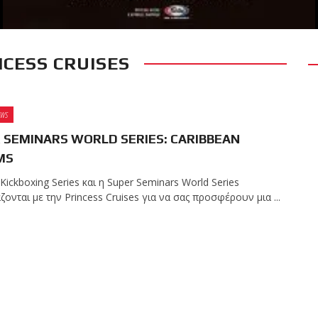
NCESS CRUISES
RECENT POSTS
 δύσκολο αγώνας της
 τίτλο της απέναντι
EWS
Kickboxing World
 SEMINARS WORLD SERIES: CARIBBEAN
MS
Kickboxing Series και η Super Seminars World Series
ς με την υποστήριξη
ονται με την Princess Cruises για να σας προσφέρουν μια ...
ωσαν με επιτυχία τις
ων ζωνών!