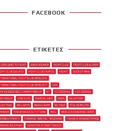
FACEBOOK
ΕΤΙΚΕΤΕΣ
LIVERI DARE TO FIGHT
ANDY SOUWER
FIGHT CLUB
FIGHT CLUB ALIVERI
IGHT CLUB GALATSI
FIGHT CLUB ΓΑΛΑΤΣΙ
FIGHTS
GODS OF WAR
NTERNATIONAL FIGHT CLUB OPEN 2016
NTERNATIONAL FIGHT CLUB OPEN 2017
ISKA
OYA KICKBOXING CHAMPHIONSHIP
K1
KICKBOXING
KICK BOXING
RAV MAGA
LOW KICKS
MARTIAL ARTS
MMA
MUAYTHAI
UAY THAI
NO LIMITS
RAMA CAMP
SOLYBAR
STELIOS POLITIS
UMMER
THEOFANOUS ELITE TEAM
WKU
WORLD KICKBOXING SERIES
ΝΤΩΝΙΑ ΠΡΙΦΤΗ
ΓΙΑΝΝΗΣ "BRUTAL" ΦΕΖΟΥΛΑΪ
ΓΙΑΝΝΗΣ ΜΙΧΑΛΟΠΟΥΛΟΣ
ΙΑΝΝΗΣ ΦΕΖΟΥΛΑΪ
ΔΗΜΗΤΡΑ ΑΓΑΘΑΓΓΕΛΙΔΟΥ