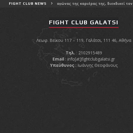
 και πιο δύσκολο αγώνας της καριέρας της, διεκδικεί τον 6ο παγκό
FIGHT CLUB NEWS
FIGHT CLUB GALATSI
Λεωφ. Βεϊκου 117 – 119, Γαλάτσι, 111 46, Αθήνα
Τηλ.
: 2102915489
Email
:
info[at]fightclubgalatsi.gr
Υπεύθυνος
: Ιωάννης Θεοφάνους