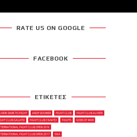
RATE US ON GOOGLE
FACEBOOK
ΕΤΙΚΕΤΕΣ
LIVERI DARE TO FIGHT
ANDY SOUWER
FIGHT CLUB
FIGHT CLUB ALIVERI
IGHT CLUB GALATSI
FIGHT CLUB ΓΑΛΑΤΣΙ
FIGHTS
GODS OF WAR
NTERNATIONAL FIGHT CLUB OPEN 2016
NTERNATIONAL FIGHT CLUB OPEN 2017
ISKA