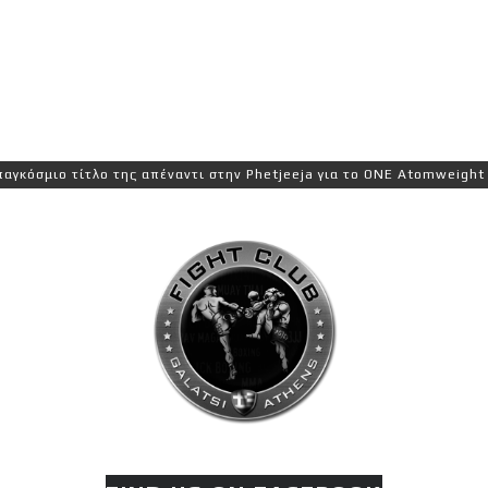
μιο τίτλο της απέναντι στην Phetjeeja για το ONE Atomweight Kickb