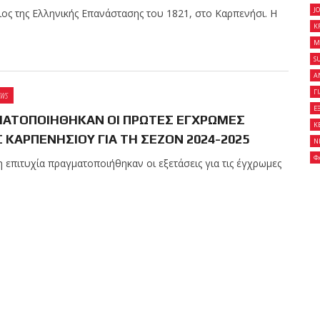
J
ος της Ελληνικής Επανάστασης του 1821, στο Καρπενήσι. Η
K
M
 κλειστό σεμινάριο
S
son Gracie στο Fight
Α
Γ
EWS
Ε
ΑΤΟΠΟΙΗΘΗΚΑΝ ΟΙ ΠΡΩΤΕΣ ΕΓΧΡΩΜΕΣ
Κ
 ΚΑΡΠΕΝΗΣΙΟΥ ΓΙΑ ΤΗ ΣΕΖΟΝ 2024-2025
Ν
on Gracie Red Belt
Φ
ιτυχία πραγματοποιήθηκαν οι εξετάσεις για τις έγχρωμες
Fight Club Galatsi..!