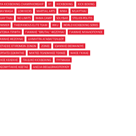
OYA KICKBOXING CHAMPHIONSHIP
K1
KICKBOXING
KICK BOXING
RAV MAGA
LOW KICKS
MARTIAL ARTS
MMA
MUAYTHAI
UAY THAI
NO LIMITS
RAMA CAMP
SOLYBAR
STELIOS POLITIS
UMMER
THEOFANOUS ELITE TEAM
WKU
WORLD KICKBOXING SERIES
ΝΤΩΝΙΑ ΠΡΙΦΤΗ
ΓΙΑΝΝΗΣ "BRUTAL" ΦΕΖΟΥΛΑΪ
ΓΙΑΝΝΗΣ ΜΙΧΑΛΟΠΟΥΛΟΣ
ΙΑΝΝΗΣ ΦΕΖΟΥΛΑΪ
ΔΗΜΗΤΡΑ ΑΓΑΘΑΓΓΕΛΙΔΟΥ
ΞΕΤΑΣΕΙΣ ΕΓΧΡΩΜΩΝ ΖΩΝΩΝ
ΖΩΝΕΣ
ΙΩΑΝΝΗΣ ΘΕΟΦΑΝΟΥΣ
ΕΡΠΑΤΣΙ ΣΩΚΡΑΤΗΣ
ΜΙΚΤΕΣ ΠΟΛΕΜΙΚΕΣ ΤΕΧΝΕΣ
ΝΙΚΟΣ ΓΚΙΚΑΣ
ΙΚΟΣ ΚΕΛΕΚΗΣ
ΠΑΙΔΙΚΟ KICKBOXING
ΠΥΓΜΑΧΙΑ
ΑΣΟΜΥΤΑΚΗΣ ΚΩΣΤΑΣ
ΑΛΕΞΙΑ ΘΕΟΔΩΡΑΚΟΠΟΥΛΟΥ