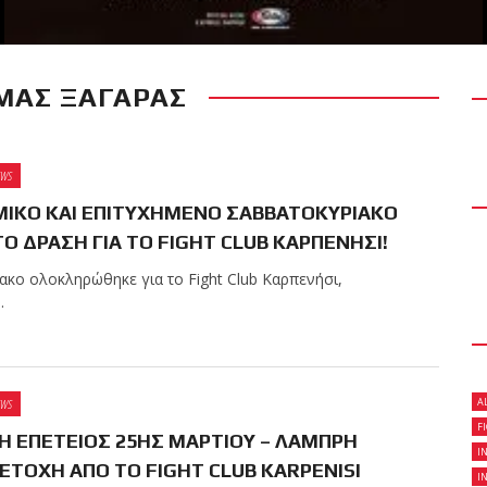
ΜΑΣ ΞΑΓΑΡΑΣ
RECENT POSTS
 δύσκολο αγώνα της
 τίτλο της απέναντι
EWS
Kickboxing World
ΙΚΟ ΚΑΙ ΕΠΙΤΥΧΗΜΕΝΟ ΣΑΒΒΑΤΟΚΥΡΙΑΚΟ
Ο ΔΡΑΣΗ ΓΙΑ ΤΟ FIGHT CLUB ΚΑΡΠΕΝΗΣΙ!
ακο ολοκληρώθηκε για το Fight Club Καρπενήσι,
ς με την υποστήριξη
.
A
EWS
ωσαν με επιτυχία τις
F
Η ΕΠΕΤΕΙΟΣ 25ΗΣ ΜΑΡΤΙΟΥ – ΛΑΜΠΡΗ
ων ζωνών!
I
ΤΟΧΗ ΑΠΟ ΤΟ FIGHT CLUB KARPENISI
I