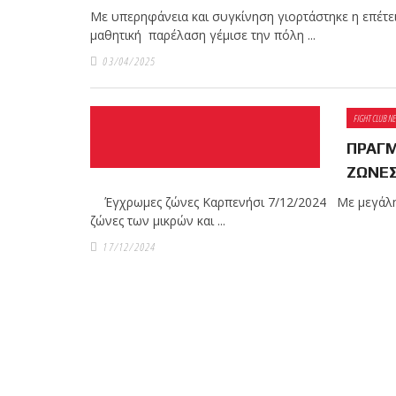
Με υπερηφάνεια και συγκίνηση γιορτάστηκε η επέτει
μαθητική παρέλαση γέμισε την πόλη ...
03/04/2025
Με μεγάλη επιτυχία πραγματοποιήθηκε το
Brazilian Jiu-Jitsu με τον Grand Master Rey
Club Galatsi!
FIGHT CLUB N
ΠΡΑΓΜ
ΖΩΝΕΣ
Ο Κορυφαίος Βραζιλιάνος προπονητής Reys
Έγχρωμες ζώνες Καρπενήσι 7/12/2024 Με μεγάλη επ
9th Degree, σε σεμινάριο BJJ για λίγους, στο 
ζώνες των μικρών και ...
17/12/2024