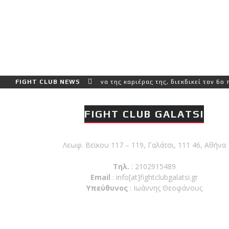
ο και πιο δύσκολο αγώνα της καριέρας της, διεκδικεί τον 6ο παγκόσ
FIGHT CLUB NEWS
FIGHT CLUB GALATSI
Λεωφ. Βεϊκου 117 – 119, Γαλάτσι, 111 46, Αθήνα
Τηλ.
: 2102915489
Email
:
info[at]fightclubgalatsi.gr
Υπεύθυνος
: Ιωάννης Θεοφάνους