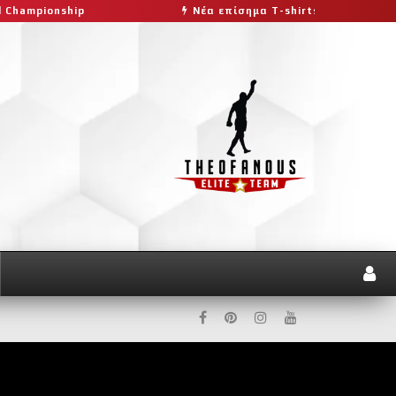
hip
Νέα επίσημα T-shirts του Ιωάννη Θεοφάνους μ