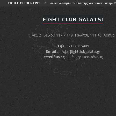
ης, διεκδικεί τον 6ο παγκόσμιο τίτλο της απέναντι στην Phetjeeja 
FIGHT CLUB NEWS
FIGHT CLUB GALATSI
Λεωφ. Βεϊκου 117 – 119, Γαλάτσι, 111 46, Αθήνα
Τηλ.
: 2102915489
Email
:
info[at]fightclubgalatsi.gr
Υπεύθυνος
: Ιωάννης Θεοφάνους