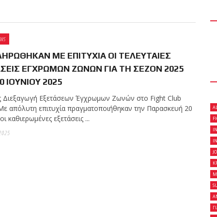
 κλειστό σεμινάριο
EWS
son Gracie στο Fight
ΗΡΩΘΗΚΑΝ ΜΕ ΕΠΙΤΥΧΙΑ ΟΙ ΤΕΛΕΥΤΑΙΕΣ
ΣΕΙΣ ΕΓΧΡΩΜΩΝ ΖΩΝΩΝ ΓΙΑ ΤΗ ΣΕΖΟΝ 2025
0 ΙΟΥΝΙΟΥ 2025
ς Διεξαγωγή Εξετάσεων Έγχρωμων Ζωνών στο Fight Club
on Gracie Red Belt
! Με απόλυτη επιτυχία πραγματοποιήθηκαν την Παρασκευή 20
A
Fight Club Galatsi..!
οι καθιερωμένες εξετάσεις ...
F
I
2025
I
J
K
M
S
Α
Γ