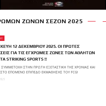
ΧΡΩΜΩΝ ΖΩΝΩΝ ΣΕΖΟΝ 2025
RECENT POSTS
 δύσκολο αγώνα της
 τίτλο της απέναντι
EWS
Kickboxing World
ΚΕΥΗ 12 ΔΕΚΕΜΒΡΙΟΥ 2025. ΟΙ ΠΡΩΤΕΣ
ΣΕΙΣ ΓΙΑ ΤΙΣ ΕΓΧΡΩΜΕΣ ΖΩΝΕΣ ΤΩΝ ΑΘΛΗΤΩΝ
ΤΑ STRIKING SPORTS !!
ς με την υποστήριξη
 ΣΥΜΜΕΤΟΧΗ ΣΤΗΝ ΠΡΩΤΗ ΕΞΕΤΑΣΤΙΚΗ ΤΗΣ ΧΡΟΝΙΑΣ ΚΑΙ
 ΣΤO ΕΠΟΜΕΝO ΕΠΙΠΕΔΟ ΕΚΜΑΘΗΣΗΣ ΤΟΥ FCG!
2025
ωσαν με επιτυχία τις
ων ζωνών!