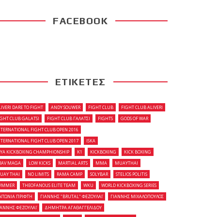
FACEBOOK
ΕΤΙΚΕΤΕΣ
LIVERI DARE TO FIGHT
ANDY SOUWER
FIGHT CLUB
FIGHT CLUB ALIVERI
IGHT CLUB GALATSI
FIGHT CLUB ΓΑΛΑΤΣΙ
FIGHTS
GODS OF WAR
NTERNATIONAL FIGHT CLUB OPEN 2016
NTERNATIONAL FIGHT CLUB OPEN 2017
ISKA
OYA KICKBOXING CHAMPHIONSHIP
K1
KICKBOXING
KICK BOXING
RAV MAGA
LOW KICKS
MARTIAL ARTS
MMA
MUAYTHAI
UAY THAI
NO LIMITS
RAMA CAMP
SOLYBAR
STELIOS POLITIS
UMMER
THEOFANOUS ELITE TEAM
WKU
WORLD KICKBOXING SERIES
ΝΤΩΝΙΑ ΠΡΙΦΤΗ
ΓΙΑΝΝΗΣ "BRUTAL" ΦΕΖΟΥΛΑΪ
ΓΙΑΝΝΗΣ ΜΙΧΑΛΟΠΟΥΛΟΣ
ΙΑΝΝΗΣ ΦΕΖΟΥΛΑΪ
ΔΗΜΗΤΡΑ ΑΓΑΘΑΓΓΕΛΙΔΟΥ