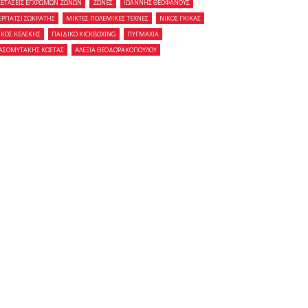
ΞΕΤΑΣΕΙΣ ΕΓΧΡΩΜΩΝ ΖΩΝΩΝ
ΖΩΝΕΣ
ΙΩΑΝΝΗΣ ΘΕΟΦΑΝΟΥΣ
ΕΡΠΑΤΣΙ ΣΩΚΡΑΤΗΣ
ΜΙΚΤΕΣ ΠΟΛΕΜΙΚΕΣ ΤΕΧΝΕΣ
ΝΙΚΟΣ ΓΚΙΚΑΣ
ΙΚΟΣ ΚΕΛΕΚΗΣ
ΠΑΙΔΙΚΟ KICKBOXING
ΠΥΓΜΑΧΙΑ
ΑΣΟΜΥΤΑΚΗΣ ΚΩΣΤΑΣ
ΑΛΕΞΙΑ ΘΕΟΔΩΡΑΚΟΠΟΥΛΟΥ