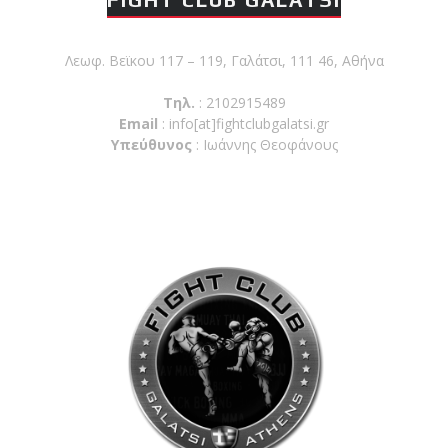
Λεωφ. Βεϊκου 117 – 119, Γαλάτσι, 111 46, Αθήνα
Τηλ.
: 2102915489
Email
:
info[at]fightclubgalatsi.gr
Υπεύθυνος
: Ιωάννης Θεοφάνους