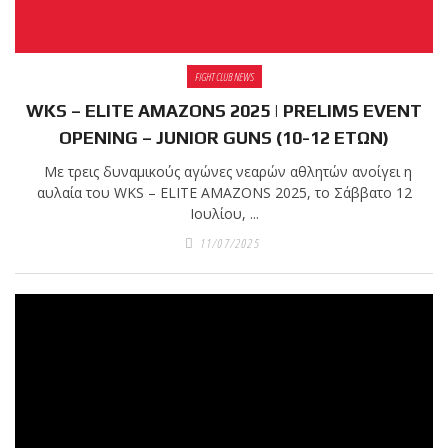
shirts του
Ιωάννη
Θεοφάνους
με την υποστήριξη της
FIGHT CLUB NEWS
Sejoy Hellas.
WKS – ELITE AMAZONS 2025 | PRELIMS EVENT
OPENING – JUNIOR GUNS (10-12 ΕΤΩΝ)
Οι αθλητές
Με τρεις δυναμικούς αγώνες νεαρών αθλητών ανοίγει η
του Fight
αυλαία του WKS – ELITE AMAZONS 2025, το Σάββατο 12
Club Galatsi
Ιουλίου, ...
11/07/2025
ολοκλήρωσαν με επιτυχία
τις καλοκαιρινές
εξετάσεις έγχρωμων
ζωνών!
Με μεγάλη
επιτυχία