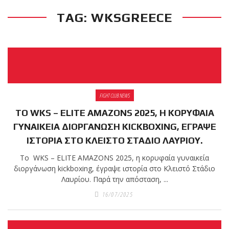
TAG: WKSGREECE
RECENT POSTS
Η Αντωνία
Πρίφτη στο
μεγαλύτερο
και πιο
δύσκολο
FIGHT CLUB NEWS
αγώνα της καριέρας της,
ΤΟ WKS – ELITE AMAZONS 2025, Η ΚΟΡΥΦΑΙΑ
διεκδικεί τον 6ο
παγκόσμιο τίτλο της
ΓΥΝΑΙΚΕΙΑ ΔΙΟΡΓΑΝΩΣΗ KICKBOXING, ΕΓΡΑΨΕ
απέναντι στην Phetjeeja
ΙΣΤΟΡΙΑ ΣΤΟ ΚΛΕΙΣΤΟ ΣΤΑΔΙΟ ΛΑΥΡΙΟΥ.
για το ONE Atomweight
Το WKS – ELITE AMAZONS 2025, η κορυφαία γυναικεία
Kickboxing World
διοργάνωση kickboxing, έγραψε ιστορία στο Κλειστό Στάδιο
Championship
Λαυρίου. Παρά την απόσταση, ...
16/07/2025
Νέα
επίσημα T-