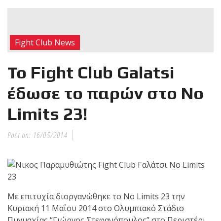
RECENT POSTS
Η Αντωνία
Fight Club News
Πρίφτη στο
μεγαλύτερο
Το Fight Club Galatsi
και πιο
δύσκολο
έδωσε το παρών στο No
αγώνα της καριέρας της,
Limits 23!
διεκδικεί τον 6ο
παγκόσμιο τίτλο της
απέναντι στην Phetjeeja
Post on:
16/05/2014
για το ONE Atomweight
Kickboxing World
Championship
Με επιτυχία διοργανώθηκε το No Limits 23 την
Νέα
Κυριακή 11 Μαΐου 2014 στο Ολυμπιακό Στάδιο
επίσημα T-
Πυγμαχίας “Γιώργος Στεφανόπουλος” στο Περιστέρι.