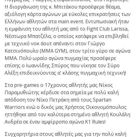
shirts του
Η διοργάνωση της κ. Μπιτάκου προσέφερε θέαμα,
Ιωάννη
αξιόλογη κάρτα αγώνων με εύκολες επικρατήσεις των
Θεοφάνους
Ελλήνων αθλητών στα main event. Εντυπωσιακή ήταν
με την υποστήριξη της
η εμφάνιση του αθλητή μας από το Fight Club Larissa,
Sejoy Hellas.
Νέστωρα Μπατζέλα, ο οποίος κατάφερε να επιβληθεί
με τεχνικό νοκ άουτ απέναντι στον Γιώργο
Οι αθλητές
Κατσινόπουλο (MMA GYM), στον τρίτο γύρο σε αγώνα
του Fight
ΜΜΑ. Πολύ ωραίο αγώνα πυγμαχίας προσέφερε
Club Galatsi
επίσης ο Ιωαννίδης Σπύρος που νίκησε τον Σύρο
Αλέξη επιδεικνύοντας α’ κλάσης πυγμαχική τεχνική!
ολοκλήρωσαν με επιτυχία
Στα pre-games ο 17χρονος αθλητής μας Νίκος
τις καλοκαιρινές
Παραμυθιώτης κέρδισε στα σημεία με πολύ καλή
εξετάσεις έγχρωμων
απόδοση τον Νίκο Πετράκη από τους Spartan
ζωνών!
Warriors ενώ ο δικός μας Χρήστος Οικονομόπουλος
ηττήθηκε από τον καλύτερα στημένο αθλητή Κουλάλη
Με μεγάλη
Ανδρέα σε έναν αμφίρροπο αγώνα K1 Rules!
επιτυχία
Συγχαρητήρια στους αθλητές μας για την πολύ καλή