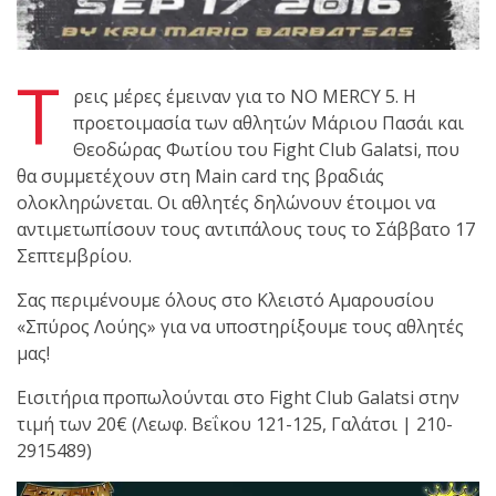
shirts του
Ιωάννη
Θεοφάνους
Τ
με την υποστήριξη της
ρεις μέρες έμειναν για το NO MERCY 5. Η
Sejoy Hellas.
προετοιμασία των αθλητών Μάριου Πασάι και
Θεοδώρας Φωτίου του Fight Club Galatsi, που
Οι αθλητές
θα συμμετέχουν στη Main card της βραδιάς
του Fight
ολοκληρώνεται. Οι αθλητές δηλώνουν έτοιμοι να
Club Galatsi
αντιμετωπίσουν τους αντιπάλους τους το Σάββατο 17
Σεπτεμβρίου.
ολοκλήρωσαν με επιτυχία
Σας περιμένουμε όλους στο Κλειστό Αμαρουσίου
τις καλοκαιρινές
«Σπύρος Λούης» για να υποστηρίξουμε τους αθλητές
εξετάσεις έγχρωμων
μας!
ζωνών!
Εισιτήρια προπωλούνται στο Fight Club Galatsi στην
τιμή των 20€ (Λεωφ. Βεΐκου 121-125, Γαλάτσι | 210-
Με μεγάλη
2915489)
επιτυχία