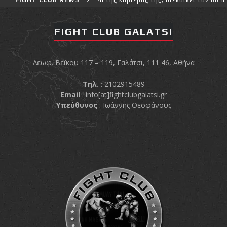
FIGHT CLUB GALATSI
Λεωφ. Βεϊκου 117 – 119, Γαλάτσι, 111 46, Αθήνα
Τηλ.
: 2102915489
Email
:
info[at]fightclubgalatsi.gr
Υπεύθυνος
: Ιωάννης Θεοφάνους