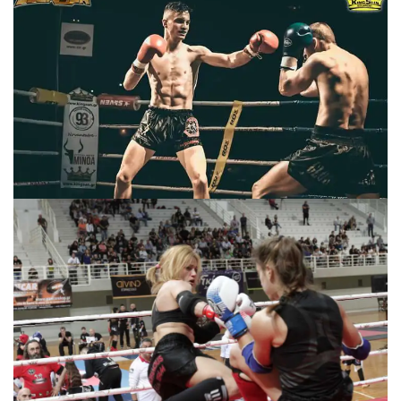
πραγματοποιήθηκε το
κλειστό σεμινάριο
Brazilian Jiu-Jitsu με τον
Grand Master Reyson
Gracie στο Fight Club
Galatsi!
Ο
Κορυφαίος
Βραζιλιάνος προπονητής
Reyson Gracie Red Belt 9th
Degree, σε σεμινάριο BJJ
για λίγους, στο Fight Club
Galatsi..!