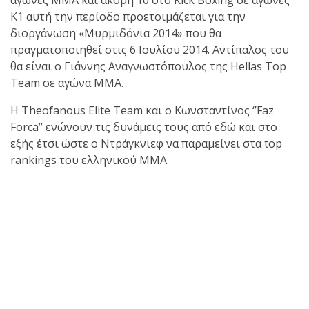
αγώνες ΜΜΑ και ακόμη 10 στο Kick Boxing σε αγώνες
Κ1 αυτή την περίοδο προετοιμάζεται για την
πραγματοποιήθηκε το
διοργάνωση «Μυρμιδόνια 2014» που θα
κλειστό σεμινάριο
πραγματοποιηθεί στις 6 Ιουλίου 2014. Αντίπαλος του
Brazilian Jiu-Jitsu με τον
θα είναι ο Γιάννης Αναγνωστόπουλος της Hellas Top
Grand Master Reyson
Team σε αγώνα ΜΜΑ.
Gracie στο Fight Club
Galatsi!
H Theofanous Elite Team και ο Κωνσταντίνος ‘’Faz
Forca’’ ενώνουν τις δυνάμεις τους από εδώ και στο
εξής έτσι ώστε ο Ντράγκνιεφ να παραμείνει στα top
Ο
rankings του ελληνικού MMA.
Κορυφαίος
Βραζιλιάνος προπονητής
Reyson Gracie Red Belt 9th
Degree, σε σεμινάριο BJJ
για λίγους, στο Fight Club
Galatsi..!