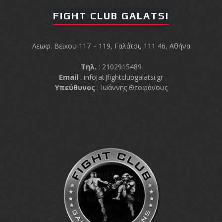
FIGHT CLUB GALATSI
Λεωφ. Βεϊκου 117 – 119, Γαλάτσι, 111 46, Αθήνα
Τηλ.
: 2102915489
Email
:
info[at]fightclubgalatsi.gr
Υπεύθυνος
: Ιωάννης Θεοφάνους