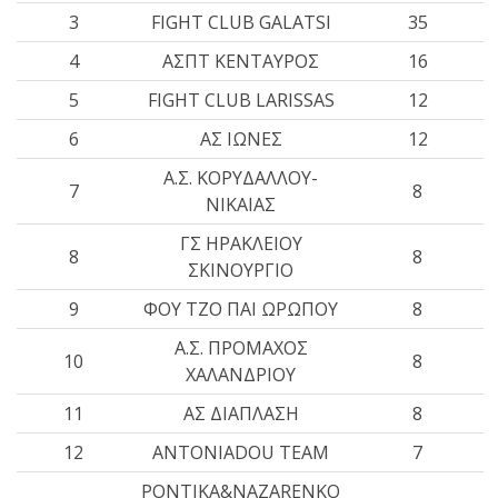
3
FIGHT CLUB GALATSI
35
πραγματοποιήθηκε το
4
ΑΣΠΤ ΚΕΝΤΑΥΡΟΣ
16
κλειστό σεμινάριο
Brazilian Jiu-Jitsu με τον
5
FIGHT CLUB LARISSAS
12
Grand Master Reyson
6
ΑΣ ΙΩΝΕΣ
12
Gracie στο Fight Club
Galatsi!
Α.Σ. ΚΟΡΥΔΑΛΛΟΥ-
7
8
ΝΙΚΑΙΑΣ
Ο
ΓΣ ΗΡΑΚΛΕΙΟΥ
8
8
Κορυφαίος
ΣΚΙΝΟΥΡΓΙΟ
9
ΦΟΥ ΤΖΟ ΠΑΙ ΩΡΩΠΟΥ
8
Α.Σ. ΠΡΟΜΑΧΟΣ
Βραζιλιάνος προπονητής
10
8
ΧΑΛΑΝΔΡΙΟΥ
Reyson Gracie Red Belt 9th
Degree, σε σεμινάριο BJJ
11
ΑΣ ΔΙΑΠΛΑΣΗ
8
για λίγους, στο Fight Club
12
ANTONIADOU TEAM
7
Galatsi..!
PONTIKA&NAZARENKO