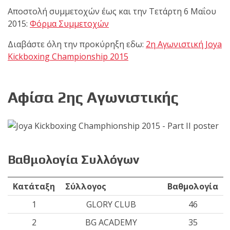
shirts του
Αποστολή συμμετοχών έως και την Τετάρτη 6 Μαΐου
Ιωάννη
2015:
Φόρμα Συμμετοχών
Θεοφάνους
με την υποστήριξη της
Διαβάστε όλη την προκύρηξη εδω:
2η Αγωνιστική Joya
Sejoy Hellas.
Kickboxing Championship 2015
Οι αθλητές
του Fight
Αφίσα 2ης Αγωνιστικής
Club Galatsi
ολοκλήρωσαν με επιτυχία
τις καλοκαιρινές
εξετάσεις έγχρωμων
Βαθμολογία Συλλόγων
ζωνών!
Κατάταξη
Σύλλογος
Βαθμολογία
Με μεγάλη
1
GLORY CLUB
46
επιτυχία
2
BG ACADEMY
35