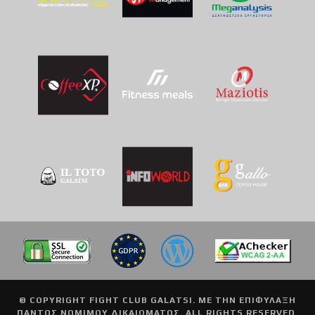
© COPYRIGHT
FIGHT CLUB GALATSI
. ΜΕ ΤΗΝ ΕΠΙΦΥΛΑΞΗ
ΠΑΝΤΟΣ ΝΟΜΙΜΟΥ ΔΙΚΑΙΩΜΑΤΟΣ. ALL RIGHTS RESERVED.