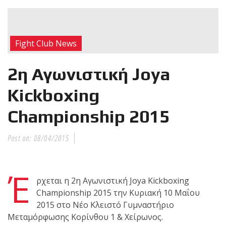
RECENT POSTS
Η Αντωνία
Fight Club News
Πρίφτη στο
μεγαλύτερο
2η Αγωνιστική Joya
και πιο
δύσκολο
Kickboxing
αγώνα της καριέρας της,
Championship 2015
διεκδικεί τον 6ο
παγκόσμιο τίτλο της
απέναντι στην Phetjeeja
Post on:
08/04/2015
για το ONE Atomweight
Kickboxing World
Έ
Championship
ρχεται η 2η Αγωνιστική Joya Kickboxing
Championship 2015 την Κυριακή 10 Μαΐου
Νέα
2015 στο Νέο Κλειστό Γυμναστήριο
επίσημα T-
Μεταμόρφωσης Κορίνθου 1 & Χείρωνος.