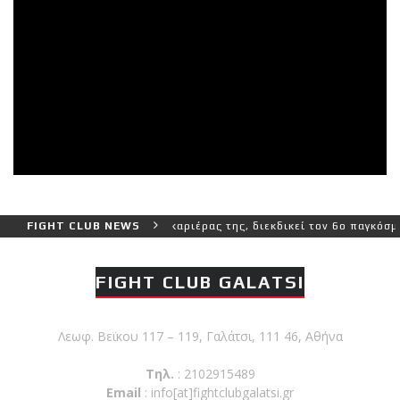
πιο δύσκολο αγώνα της καριέρας της, διεκδικεί τον 6ο παγκόσμιο τί
FIGHT CLUB NEWS
FIGHT CLUB GALATSI
Λεωφ. Βεϊκου 117 – 119, Γαλάτσι, 111 46, Αθήνα
Τηλ.
: 2102915489
Email
:
info[at]fightclubgalatsi.gr