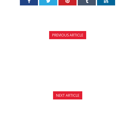
PREVIOUS ARTICLE
ΧΟΡΗΓΟΙ JOYA KICKBOXING CHAMPIONSHIP
2015
NEXT ARTICLE
ΑΓΩΝΕΣ ΠΡΟΚΛΗΣΗ ΓΙΑ ΝΙΚΟ ΓΚΙΚΑ ΚΑΙ
ΣΩΚΡΑΤΗ ΚΕΡΠΑΤΣΙ ΣΤΟ ΕΞΩΤΕΡΙΚΟ!