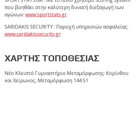
SPORTSTATS.GR : Με το πολύ χρήσιμο Scoring System
που βοηθάει στην καλύτερη δυνατή διεξαγωγή των
αγώνων:
www.sportstats.gr
SARIDAKIS SECURITY : Παροχή υπηρεσιών ασφαλείας:
www.saridakissecurity.gr
ΧΑΡΤΗΣ ΤΟΠΟΘΕΣΙΑΣ
Νέο Κλειστό Γυμναστήριο Μεταμόρφωσης: Κορίνθου
και Χείρωνος, Μεταμόρφωση 144 51