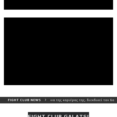
ερο και πιο δύσκολο αγώνα της καριέρας της, διεκδικεί τον 6ο παγκ
FIGHT CLUB NEWS
FIGHT CLUB GALATSI