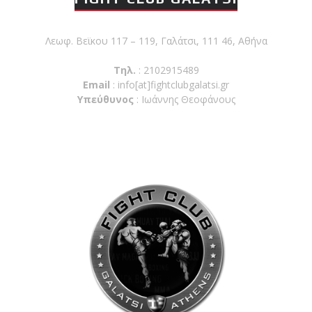
Λεωφ. Βεϊκου 117 – 119, Γαλάτσι, 111 46, Αθήνα
Τηλ.
: 2102915489
Email
:
info[at]fightclubgalatsi.gr
Υπεύθυνος
: Ιωάννης Θεοφάνους