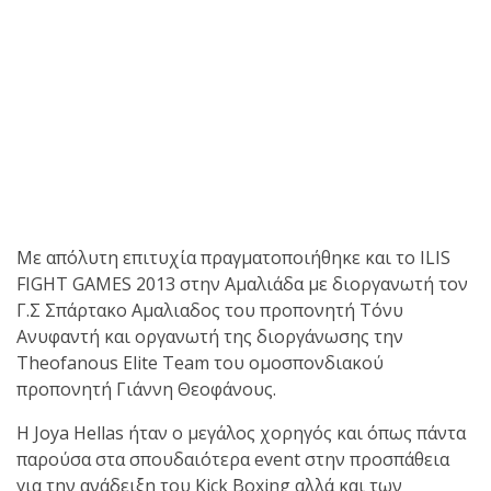
shirts του
Ιωάννη
Θεοφάνους
με την υποστήριξη της
Sejoy Hellas.
Οι αθλητές
του Fight
Club Galatsi
Με απόλυτη επιτυχία πραγματοποιήθηκε και το ILIS
ολοκλήρωσαν με επιτυχία
FIGHT GAMES 2013 στην Αμαλιάδα με διοργανωτή τον
τις καλοκαιρινές
Γ.Σ Σπάρτακο Αμαλιαδος του προπονητή Τόνυ
εξετάσεις έγχρωμων
Ανυφαντή και οργανωτή της διοργάνωσης την
ζωνών!
Theofanous Elite Team του ομοσπονδιακού
προπονητή Γιάννη Θεοφάνους.
Με μεγάλη
Η Joya Hellas ήταν ο μεγάλος χορηγός και όπως πάντα
επιτυχία
παρούσα στα σπουδαιότερα event στην προσπάθεια
για την ανάδειξη του Kick Boxing αλλά και των