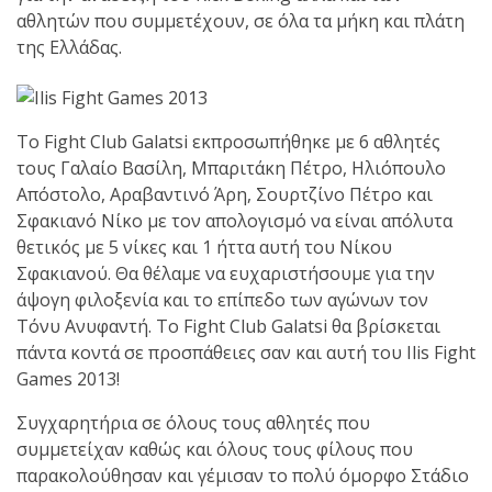
αθλητών που συμμετέχουν, σε όλα τα μήκη και πλάτη
πραγματοποιήθηκε το
της Ελλάδας.
κλειστό σεμινάριο
Brazilian Jiu-Jitsu με τον
Grand Master Reyson
To Fight Club Galatsi εκπροσωπήθηκε με 6 αθλητές
Gracie στο Fight Club
τους Γαλαίο Βασίλη, Μπαριτάκη Πέτρο, Ηλιόπουλο
Galatsi!
Απόστολο, Αραβαντινό Άρη, Σουρτζίνο Πέτρο και
Σφακιανό Νίκο με τον απολογισμό να είναι απόλυτα
Ο
θετικός με 5 νίκες και 1 ήττα αυτή του Νίκου
Κορυφαίος
Σφακιανού. Θα θέλαμε να ευχαριστήσουμε για την
άψογη φιλοξενία και το επίπεδο των αγώνων τον
Τόνυ Ανυφαντή. To Fight Club Galatsi θα βρίσκεται
Βραζιλιάνος προπονητής
πάντα κοντά σε προσπάθειες σαν και αυτή του Ilis Fight
Reyson Gracie Red Belt 9th
Games 2013!
Degree, σε σεμινάριο BJJ
Συγχαρητήρια σε όλους τους αθλητές που
για λίγους, στο Fight Club
συμμετείχαν καθώς και όλους τους φίλους που
Galatsi..!
παρακολούθησαν και γέμισαν το πολύ όμορφο Στάδιο