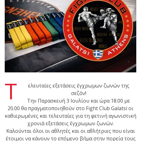
shirts του
Ιωάννη
Θεοφάνους
με την υποστήριξη της
Sejoy Hellas.
Οι αθλητές
του Fight
Club Galatsi
Τ
ολοκλήρωσαν με επιτυχία
ελευταίες εξετάσεις έγχρωμων ζωνών της
τις καλοκαιρινές
σεζόν!
εξετάσεις έγχρωμων
Την Παρασκευή 3 Ιουλίου και ώρα 18.00 με
ζωνών!
20.00 θα πραγματοποιηθούν στο Fight Club Galatsi οι
καθιερωμένες και τελευταίες για τη φετινή αγωνιστική
Με μεγάλη
χρονιά εξετάσεις έγχρωμων ζωνών.
επιτυχία
Καλούνται όλοι οι αθλητές και οι αθλήτριες που είναι
έτοιμοι να κάνουν το επόμενο βήμα στην πορεία τους