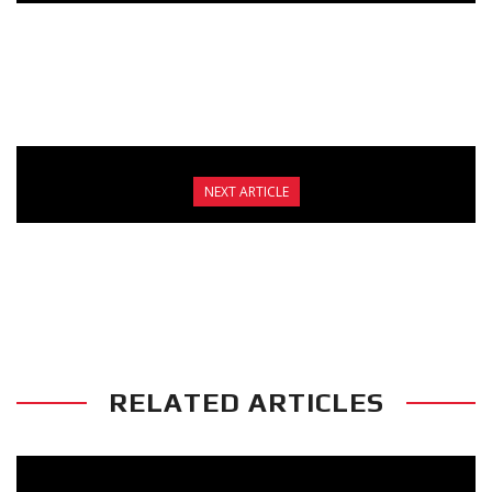
ΑΝΑΚΟΙΝΩΣΗ – ΘΕΡΙΝΟ ΠΡΟΓΡΑΜΜΑ
ΛΕΙΤΟΥΡΓΙΑΣ ΓΙΑ ΤΟΝ ΙΟΥΛΙΟ ΜΗΝΑ
NEXT ARTICLE
Ο ΑΝΑΣΤΑΣΗΣ ΘΕΟΦΑΝΟΥΣ ΑΓΩΝΙΖΕΤΑΙ
ΣΤΟ MTGP GREECE ΣΤΗ ΡΟΔΟ ΣΤΙΣ 25
ΙΟΥΛΙΟΥ.
RELATED ARTICLES