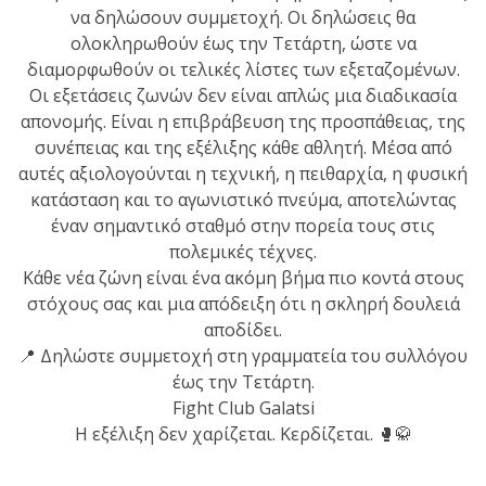
να δηλώσουν συμμετοχή. Οι δηλώσεις θα
πραγματοποιήθηκε το
ολοκληρωθούν έως την Τετάρτη, ώστε να
κλειστό σεμινάριο
διαμορφωθούν οι τελικές λίστες των εξεταζομένων.
Brazilian Jiu-Jitsu με τον
Οι εξετάσεις ζωνών δεν είναι απλώς μια διαδικασία
Grand Master Reyson
απονομής. Είναι η επιβράβευση της προσπάθειας, της
Gracie στο Fight Club
συνέπειας και της εξέλιξης κάθε αθλητή. Μέσα από
Galatsi!
αυτές αξιολογούνται η τεχνική, η πειθαρχία, η φυσική
κατάσταση και το αγωνιστικό πνεύμα, αποτελώντας
έναν σημαντικό σταθμό στην πορεία τους στις
Ο
πολεμικές τέχνες.
Κορυφαίος
Κάθε νέα ζώνη είναι ένα ακόμη βήμα πιο κοντά στους
στόχους σας και μια απόδειξη ότι η σκληρή δουλειά
αποδίδει.
Βραζιλιάνος προπονητής
📍 Δηλώστε συμμετοχή στη γραμματεία του συλλόγου
Reyson Gracie Red Belt 9th
έως την Τετάρτη.
Degree, σε σεμινάριο BJJ
Fight Club Galatsi
για λίγους, στο Fight Club
Η εξέλιξη δεν χαρίζεται. Κερδίζεται. 🥊🥋
Galatsi..!