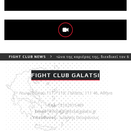
ύτερο και πιο δύσκολο αγώνα της καριέρας της, διεκδικεί τον 6ο πα
FIGHT CLUB NEWS
FIGHT CLUB GALATSI
Λεωφ. Βεϊκου 117 – 119, Γαλάτσι, 111 46, Αθήνα
Τηλ.
: 2102915489
Email
:
info[at]fightclubgalatsi.gr
Υπεύθυνος
: Ιωάννης Θεοφάνους