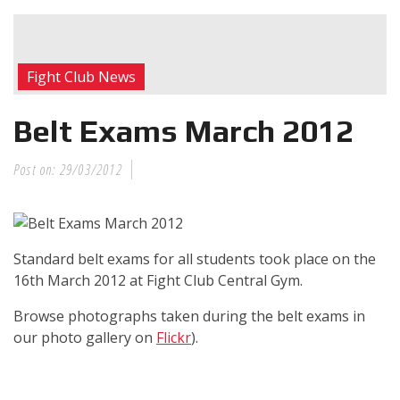
RECENT POSTS
Η Αντωνία
Fight Club News
Πρίφτη στο
μεγαλύτερο
Belt Exams March 2012
και πιο
δύσκολο
Post on:
29/03/2012
αγώνα της καριέρας της,
διεκδικεί τον 6ο
παγκόσμιο τίτλο της
απέναντι στην Phetjeeja
Standard belt exams for all students took place on the
για το ONE Atomweight
16th March 2012 at Fight Club Central Gym.
Kickboxing World
Championship
Browse photographs taken during the belt exams in
our photo gallery on
Flickr
).
Νέα
επίσημα T-