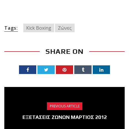
πραγματοποιήθηκε το
κλειστό σεμινάριο
Brazilian Jiu-Jitsu με τον
Tags:
Kick Boxing
Ζώνες
Grand Master Reyson
Gracie στο Fight Club
Galatsi!
SHARE ON
Ο
Κορυφαίος
Βραζιλιάνος προπονητής
Reyson Gracie Red Belt 9th
Degree, σε σεμινάριο BJJ
PREVIOUS ARTICLE
για λίγους, στο Fight Club
ΕΞΕΤΑΣΕΙΣ ΖΩΝΩΝ ΜΑΡΤΙΟΣ 2012
Galatsi..!