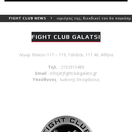
ιο δύσκολο αγώνα της καριέρας της, διεκδικεί τον 6ο παγκόσμιο τίτ
FIGHT CLUB NEWS
FIGHT CLUB GALATSI
Λεωφ. Βεϊκου 117 – 119, Γαλάτσι, 111 46, Αθήνα
Τηλ.
: 2102915489
Email
:
info[at]fightclubgalatsi.gr
Υπεύθυνος
: Ιωάννης Θεοφάνους