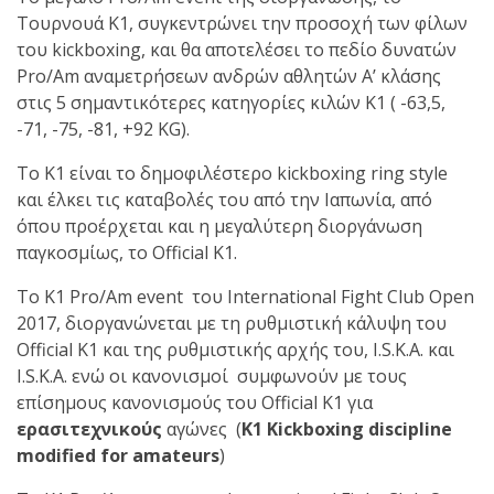
Τουρνουά Κ1, συγκεντρώνει την προσοχή των φίλων
του kickboxing, και θα αποτελέσει το πεδίο δυνατών
Pro/Am αναμετρήσεων ανδρών αθλητών Α’ κλάσης
στις 5 σημαντικότερες κατηγορίες κιλών Κ1 ( -63,5,
-71, -75, -81, +92 KG).
To K1 είναι το δημοφιλέστερο kickboxing ring style
και έλκει τις καταβολές του από την Ιαπωνία, από
όπου προέρχεται και η μεγαλύτερη διοργάνωση
παγκοσμίως, το Official K1.
To Κ1 Pro/Am event του International Fight Club Open
2017, διοργανώνεται με τη ρυθμιστική κάλυψη του
Official K1 και της ρυθμιστικής αρχής του, I.S.K.A. και
I.S.K.A. ενώ οι κανονισμοί συμφωνούν με τους
επίσημους κανονισμούς του Official Κ1 για
ερασιτεχνικούς
αγώνες (
K­1 Kickboxing discipline
modified for amateurs
)