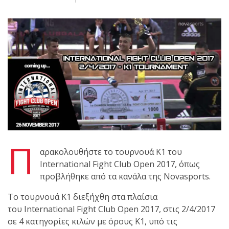
shirts του
Ιωάννη
Θεοφάνους
με την υποστήριξη της
Sejoy Hellas.
Οι αθλητές
του Fight
Club Galatsi
ολοκλήρωσαν με επιτυχία
Π
τις καλοκαιρινές
αρακολουθήστε το τουρνουά Κ1 του
εξετάσεις έγχρωμων
International Fight Club Open 2017, όπως
ζωνών!
προβλήθηκε από τα κανάλα της Novasports.
To τουρνουά Κ1 διεξήχθη στα πλαίσια
Με μεγάλη
του International Fight Club Open 2017, στις 2/4/2017
επιτυχία
σε 4 κατηγορίες κιλών με όρους Κ1, υπό τις