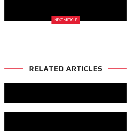
NEXT ARTICLE
GODS OF WAR X: ΘΕΑΜΑ ΚΑΙ ΣΥΓΚΙΝΗΣΕΙΣ
RELATED ARTICLES