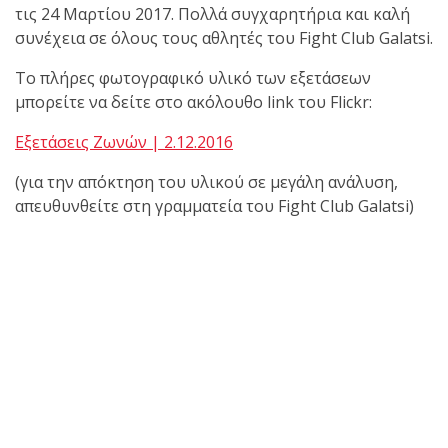
τις 24 Μαρτίου 2017. Πολλά συγχαρητήρια και καλή
συνέχεια σε όλους τους αθλητές του Fight Club Galatsi.
πραγματοποιήθηκε το
κλειστό σεμινάριο
Το πλήρες φωτογραφικό υλικό των εξετάσεων
Brazilian Jiu-Jitsu με τον
μπορείτε να δείτε στο ακόλουθο link του Flickr:
Grand Master Reyson
Gracie στο Fight Club
Εξετάσεις Ζωνών | 2.12.2016
Galatsi!
(για την απόκτηση του υλικού σε μεγάλη ανάλυση,
απευθυνθείτε στη γραμματεία του Fight Club Galatsi)
Ο
Κορυφαίος
Βραζιλιάνος προπονητής
Reyson Gracie Red Belt 9th
Degree, σε σεμινάριο BJJ
για λίγους, στο Fight Club
Galatsi..!