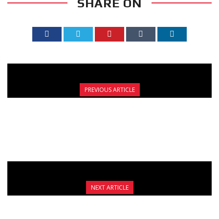
SHARE ON
PREVIOUS ARTICLE
ΑΥΡΙΟ ΟΙ ΕΞΕΤΑΣΕΙΣ ΕΓΧΡΩΜΩΝ ΖΩΝΩΝ ΣΤΟ
FIGHT CLUB GALATSI
NEXT ARTICLE
ΝΙΚΕΣ ΓΙΑ ΦΑΣΟΜΥΤΑΚΗ ΚΑΙ ΔΟΥΜΑΝΗ ΣΤΟ
NO FIGHT NO VICTORY 2