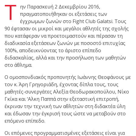
Τ
shirts του
ην Παρασκευή 2 Δεκεμβρίου 2016,
Ιωάννη
πραγματοποιήθηκαν οι εξετάσεις των
Θεοφάνους
έγχρωμων ζωνών στο Fight Club Galatsi. Τους
με την υποστήριξη της
90 έφτασαν οι μικροί και μεγάλοι αθλητές της σχολής
Sejoy Hellas.
που κατάφεραν να προετοιμαστούν και πέρασαν τη
διαδικασία εξετάσεων ζωνών με ποσοστό επιτυχίας
Οι αθλητές
100%, αποδεικνύοντας το άριστο επίπεδο
του Fight
διδασκαλίας, αλλά και την προσήλωση των μαθητών
Club Galatsi
στο άθλημα.
Ο ομοσπονδιακός προπονητής Ιωάννης Θεοφάνους με
ολοκλήρωσαν με επιτυχία
τον κ. Άρη Γρηγοριάδη, έχοντας δίπλα τους, τους
τις καλοκαιρινές
μαθητές-συνεργάτες Αλεξία Θεοδωρακοπούλου, Νίκο
εξετάσεις έγχρωμων
Γκίκα και ‘Αλκη Παππά στην εξεταστική επιτροπή,
ζωνών!
έκριναν την τεχνική των αθλητών στη διδακτέα ύλη
και έδωσαν την έγκρισή τους ώστε να μεταβούν στο
Με μεγάλη
επόμενο επίπεδο.
επιτυχία
Οι επόμενες προγραμματισμένες εξετάσεις είναι για