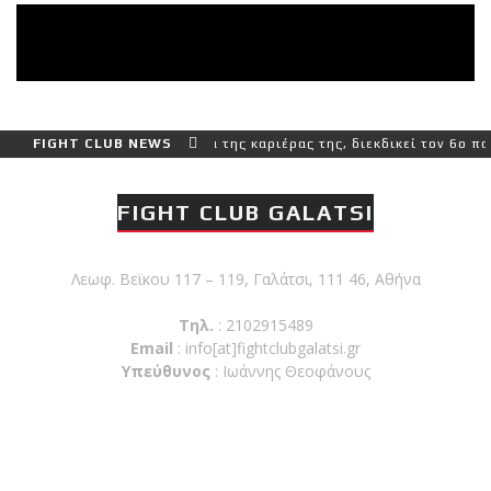
ρο και πιο δύσκολο αγώνα της καριέρας της, διεκδικεί τον 6ο παγκό
FIGHT CLUB NEWS
FIGHT CLUB GALATSI
Λεωφ. Βεϊκου 117 – 119, Γαλάτσι, 111 46, Αθήνα
Τηλ.
: 2102915489
Email
:
info[at]fightclubgalatsi.gr
Υπεύθυνος
: Ιωάννης Θεοφάνους