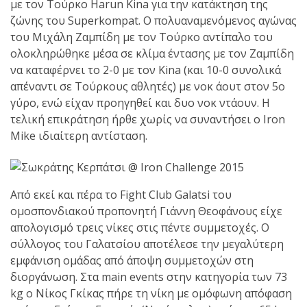
shirts του
με τον Τούρκο Harun Kina για την κατάκτηση της
Ιωάννη
ζώνης του Superkompat. Ο πολυαναμενόμενος αγώνας
Θεοφάνους
του Μιχάλη Ζαμπίδη με τον Τούρκο αντίπαλο του
με την υποστήριξη της
ολοκληρώθηκε μέσα σε κλίμα έντασης με τον Ζαμπίδη
Sejoy Hellas.
να καταφέρνει το 2-0 με τον Κina (και 10-0 συνολικά
απέναντι σε Τούρκους αθλητές) με νοκ άουτ στον 5ο
γύρο, ενώ είχαν προηγηθεί και δυο νοκ ντάουν. Η
Οι αθλητές
τελική επικράτηση ήρθε χωρίς να συναντήσει ο Iron
του Fight
Mike ιδιαίτερη αντίσταση.
Club Galatsi
ολοκλήρωσαν με επιτυχία
τις καλοκαιρινές
Από εκεί και πέρα το Fight Club Galatsi του
εξετάσεις έγχρωμων
ομοσπονδιακού προπονητή Γιάννη Θεοφάνους είχε
ζωνών!
απολογισμό τρεις νίκες στις πέντε συμμετοχές. Ο
σύλλογος του Γαλατσίου αποτέλεσε την μεγαλύτερη
εμφάνιση ομάδας από άποψη συμμετοχών στη
Με μεγάλη
διοργάνωση. Στα main events στην κατηγορία των 73
επιτυχία
kg o Νίκος Γκίκας πήρε τη νίκη με ομόφωνη απόφαση