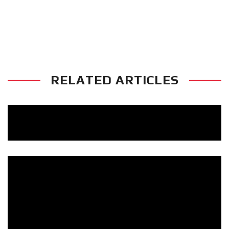
ΑΝΑΚΟΙΝΩΣΗ ΑΓΩΝΙΣΤΙΚΩΝ JOYA
KICKBOXING CHAMPIONSHIP 2015
RELATED ARTICLES