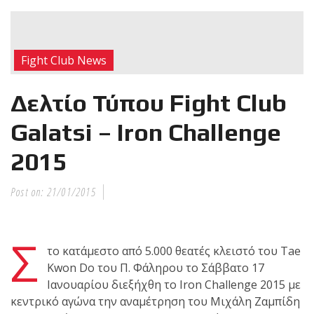
RECENT POSTS
Η Αντωνία
Fight Club News
Πρίφτη στο
μεγαλύτερο
Δελτίο Τύπου Fight Club
και πιο
δύσκολο
Galatsi – Iron Challenge
αγώνα της καριέρας της,
2015
διεκδικεί τον 6ο
παγκόσμιο τίτλο της
απέναντι στην Phetjeeja
Post on:
21/01/2015
για το ONE Atomweight
Kickboxing World
Σ
Championship
το κατάμεστο από 5.000 θεατές κλειστό του Tae
Kwon Do του Π. Φάληρου το Σάββατο 17
Νέα
Ιανουαρίου διεξήχθη το Iron Challenge 2015 με
επίσημα T-
κεντρικό αγώνα την αναμέτρηση του Μιχάλη Ζαμπίδη