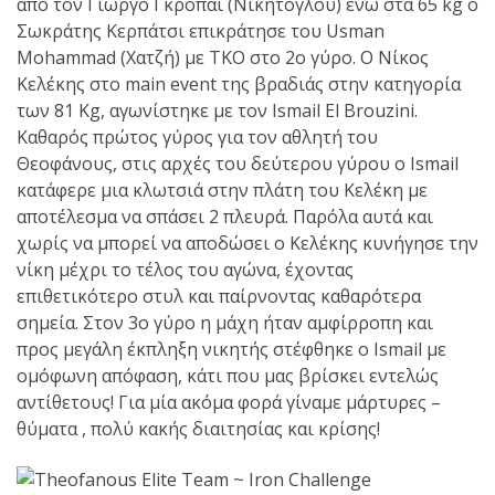
από τον Γιώργο Γκροπάι (Νικήτογλου) ενώ στα 65 kg ο
Σωκράτης Κερπάτσι επικράτησε του Usman
πραγματοποιήθηκε το
Mohammad (Χατζή) με ΤΚΟ στο 2ο γύρο. Ο Νίκος
κλειστό σεμινάριο
Κελέκης στο main event της βραδιάς στην κατηγορία
Brazilian Jiu-Jitsu με τον
των 81 Kg, αγωνίστηκε με τον Ismail El Brouzini.
Grand Master Reyson
Καθαρός πρώτος γύρος για τον αθλητή του
Gracie στο Fight Club
Θεοφάνους, στις αρχές του δεύτερου γύρου ο Ismail
Galatsi!
κατάφερε μια κλωτσιά στην πλάτη του Κελέκη με
αποτέλεσμα να σπάσει 2 πλευρά. Παρόλα αυτά και
Ο
χωρίς να μπορεί να αποδώσει ο Κελέκης κυνήγησε την
Κορυφαίος
νίκη μέχρι το τέλος του αγώνα, έχοντας
επιθετικότερο στυλ και παίρνοντας καθαρότερα
σημεία. Στον 3ο γύρο η μάχη ήταν αμφίρροπη και
προς μεγάλη έκπληξη νικητής στέφθηκε ο Ismail με
Βραζιλιάνος προπονητής
ομόφωνη απόφαση, κάτι που μας βρίσκει εντελώς
Reyson Gracie Red Belt 9th
αντίθετους! Για μία ακόμα φορά γίναμε μάρτυρες –
Degree, σε σεμινάριο BJJ
θύματα , πολύ κακής διαιτησίας και κρίσης!
για λίγους, στο Fight Club
Galatsi..!