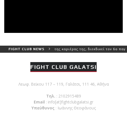
αι πιο δύσκολο αγώνα της καριέρας της, διεκδικεί τον 6ο παγκόσμιο
FIGHT CLUB NEWS
FIGHT CLUB GALATSI
Λεωφ. Βεϊκου 117 – 119, Γαλάτσι, 111 46, Αθήνα
Τηλ.
: 2102915489
Email
:
info[at]fightclubgalatsi.gr
Υπεύθυνος
: Ιωάννης Θεοφάνους