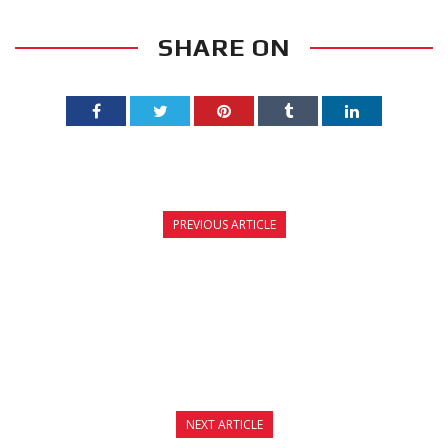
SHARE ON
PREVIOUS ARTICLE
ΑΠΟΝΟΜΗ ΒΡΑΒΕΙΩΝ JOYA KICKBOXING
CHAMPIONSHIP 2014
NEXT ARTICLE