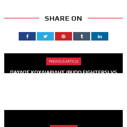
SHARE ON
PREVIOUS ARTICLE
ΠΑΥΛΟΣ ΚΟΧΛΙΑΡΙΔΗΣ (BUDO FIGHTERS) VS
ZAFER SENTURK / CO-MAIN EVENT ΣΤΑ
92KG ΣΤΟ «ALIVERI-DARE TO FIGHT: GREECE
VS TURKEY»