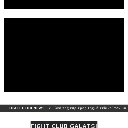
τερο και πιο δύσκολο αγώνα της καριέρας της, διεκδικεί τον 6ο παγ
FIGHT CLUB NEWS
FIGHT CLUB GALATSI