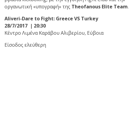
οργανωτική «υπογραφή» της
Theofanous Elite Team
.
πραγματοποιήθηκε το
Aliveri-
Dare to Fight:
Greece VS Turkey
κλειστό σεμινάριο
28/7/2017 | 20:30
Brazilian Jiu-Jitsu με τον
Κέντρο Λιμένα Καράβου Αλιβερίου, Εύβοια
Grand Master Reyson
Gracie στο Fight Club
Είσοδος ελεύθερη
Galatsi!
Ο
Κορυφαίος
Βραζιλιάνος προπονητής
Reyson Gracie Red Belt 9th
Degree, σε σεμινάριο BJJ
για λίγους, στο Fight Club
Galatsi..!