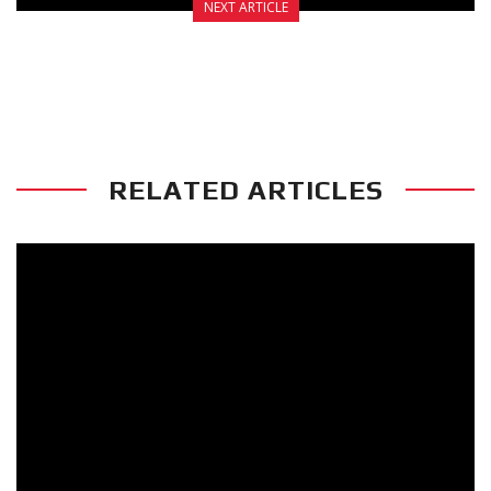
NEXT ARTICLE
ΤΑ ΝΕΑ ΓΑΝΤΙΑ FIGHT CLUB ΕΙΝΑΙ ΕΔΩ!
RELATED ARTICLES