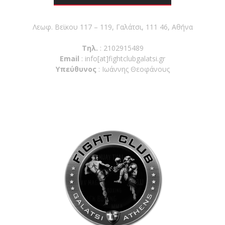
Λεωφ. Βεϊκου 117 – 119, Γαλάτσι, 111 46, Αθήνα
Τηλ.
: 2102915489
Email
:
info[at]fightclubgalatsi.gr
Υπεύθυνος
: Ιωάννης Θεοφάνους