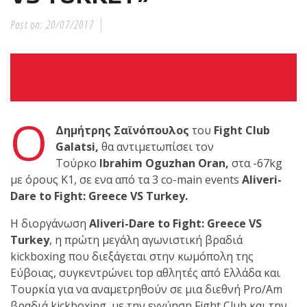
shirts του
Ιωάννη
Post on:
20/07/2017
Θεοφάνους
με την υποστήριξη της
Sejoy Hellas.
Οι αθλητές
Ο
του Fight
Δημήτρης Σαϊνόπουλος
του
Fight Club
Club Galatsi
Galatsi,
θα αντιμετωπίσει τον
Τούρκο
Ibrahim Oguzhan Oran,
στα -67kg
ολοκλήρωσαν με επιτυχία
με όρους Κ1, σε ενα από τα 3 co-main events
Aliveri-
τις καλοκαιρινές
Dare to Fight:
Greece VS Turkey.
εξετάσεις έγχρωμων
Η διοργάνωση
Aliveri-
Dare to Fight:
Greece VS
ζωνών!
Turkey
, η πρώτη μεγάλη αγωνιστική βραδιά
kickboxing που διεξάγεται στην κωμόπολη της
Με μεγάλη
Εύβοιας, συγκεντρώνει top αθλητές από Ελλάδα και
επιτυχία
Τουρκία για να αναμετρηθούν σε μια διεθνή Pro/Am
βραδιά kickboxing, με την εγγύηση Fight Club και την