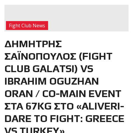
RECENT POSTS
Η Αντωνία
Fight Club News
Πρίφτη στο
μεγαλύτερο
ΔΗΜΗΤΡΗΣ
και πιο
δύσκολο
ΣΑΪΝΟΠΟΥΛΟΣ (FIGHT
αγώνα της καριέρας της,
CLUB GALATSI) VS
διεκδικεί τον 6ο
παγκόσμιο τίτλο της
IBRAHIM OGUZHAN
απέναντι στην Phetjeeja
για το ONE Atomweight
ORAN / CO-MAIN EVENT
Kickboxing World
Championship
ΣΤΑ 67KG ΣΤΟ «ALIVERI-
DARE TO FIGHT: GREECE
Νέα
επίσημα T-
VS TURKEY»