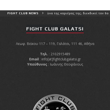
ο και πιο δύσκολο αγώνα της καριέρας της, διεκδικεί τον 6ο παγκόσ
FIGHT CLUB NEWS
FIGHT CLUB GALATSI
Λεωφ. Βεϊκου 117 – 119, Γαλάτσι, 111 46, Αθήνα
Τηλ.
: 2102915489
Email
:
info[at]fightclubgalatsi.gr
Υπεύθυνος
: Ιωάννης Θεοφάνους