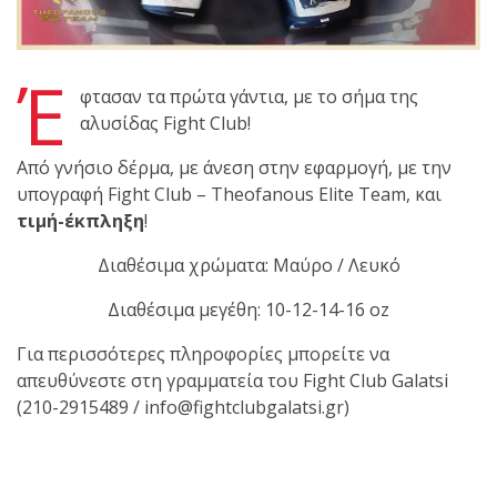
shirts του
Ιωάννη
Θεοφάνους
Έ
με την υποστήριξη της
φτασαν τα πρώτα γάντια, με το σήμα της
Sejoy Hellas.
αλυσίδας Fight Club!
Από γνήσιο δέρμα, με άνεση στην εφαρμογή, με την
Οι αθλητές
υπογραφή Fight Club – Theofanous Elite Team, και
του Fight
τιμή-έκπληξη
!
Club Galatsi
Διαθέσιμα χρώματα: Μαύρο / Λευκό
ολοκλήρωσαν με επιτυχία
Διαθέσιμα μεγέθη: 10-12-14-16 oz
τις καλοκαιρινές
εξετάσεις έγχρωμων
Για περισσότερες πληροφορίες μπορείτε να
ζωνών!
απευθύνεστε στη γραμματεία του Fight Club Galatsi
(210-2915489 / info@fightclubgalatsi.gr)
Με μεγάλη
επιτυχία