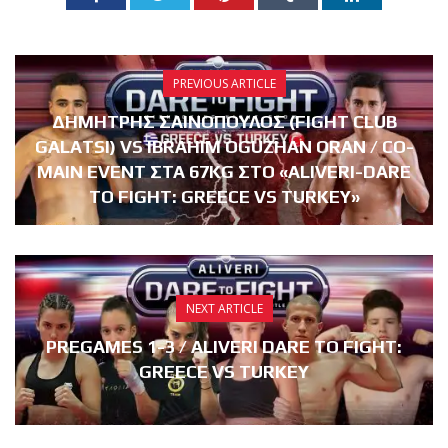
PREVIOUS ARTICLE
ΔΗΜΗΤΡΗΣ ΣΑΙΝΟΠΟΥΛΟΣ (FIGHT CLUB
GALATSI) VS IBRAHIM OGUZHAN ORAN / CO-
MAIN EVENT ΣΤΑ 67KG ΣΤΟ «ALIVERI-DARE
TO FIGHT: GREECE VS TURKEY»
NEXT ARTICLE
PREGAMES 1-3 / ALIVERI DARE TO FIGHT:
GREECE VS TURKEY