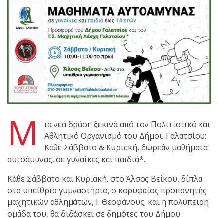
shirts του
Ιωάννη
Θεοφάνους
με την υποστήριξη της
Sejoy Hellas.
Οι αθλητές
του Fight
Club Galatsi
Μ
ια νέα δράση ξεκινά από τον Πολιτιστικό και
ολοκλήρωσαν με επιτυχία
Αθλητικό Οργανισμό του Δήμου Γαλατσίου:
τις καλοκαιρινές
Κάθε Σάββατο & Κυριακή, δωρεάν μαθήματα
εξετάσεις έγχρωμων
αυτοάμυνας, σε γυναίκες και παιδιά*.
ζωνών!
Κάθε Σάββατο και Κυριακή, στο Άλσος Βεΐκου, δίπλα
Με μεγάλη
στο υπαίθριο γυμναστήριο, ο κορυφαίος προπονητής
επιτυχία
μαχητικών αθλημάτων, Ι. Θεοφάνους, και η πολύπειρη
ομάδα του, θα διδάσκει σε δημότες του Δήμου