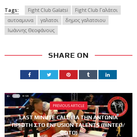
Tags:
Fight Club Galatsi
Fight Club Γαλάτσι
αυτοαμυνα
γαλατσι
δημος γαλατσιου
Ιωάννης Θεοφάνους
SHARE ON
PREVIOUS ARTICLE
LAST MINUTE CALL ΓΙΑ ΤΗΝ ΑΝΤΩΝΙΑ
ΠΡΙΦΤΗ ΣΤΟ ENFUSION TALENTS (ΒΙΝΤΕΟ/
ΦΩΤΟ)