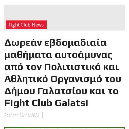
RECENT POSTS
Η Αντωνία
Fight Club News
Πρίφτη στο
μεγαλύτερο
Δωρεάν εβδομαδιαία
και πιο
δύσκολο
μαθήματα αυτοάμυνας
αγώνα της καριέρας της,
από τον Πολιτιστικό και
διεκδικεί τον 6ο
παγκόσμιο τίτλο της
Αθλητικό Οργανισμό του
απέναντι στην Phetjeeja
για το ONE Atomweight
Δήμου Γαλατσίου και το
Kickboxing World
Championship
Fight Club Galatsi
Post on:
10/11/2022
Νέα
επίσημα T-