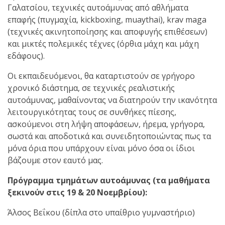
Γαλατσίου, τεχνικές αυτοάμυνας από αθλήματα
επαφής (πυγμαχία, kickboxing, muaythai), krav maga
πραγματοποιήθηκε το
(τεχνικές ακινητοποίησης και αποφυγής επιθέσεων)
κλειστό σεμινάριο
και μικτές πολεμικές τέχνες (όρθια μάχη και μάχη
Brazilian Jiu-Jitsu με τον
εδάφους).
Grand Master Reyson
Gracie στο Fight Club
Οι εκπαιδευόμενοι, θα καταρτιστούν σε γρήγορο
Galatsi!
χρονικό διάστημα, σε τεχνικές ρεαλιστικής
αυτοάμυνας, μαθαίνοντας να διατηρούν την ικανότητα
Ο
λειτουργικότητας τους σε συνθήκες πίεσης,
Κορυφαίος
ασκούμενοι στη λήψη αποφάσεων, ήρεμα, γρήγορα,
σωστά και αποδοτικά και συνειδητοποιώντας πως τα
μόνα όρια που υπάρχουν είναι μόνο όσα οι ίδιοι
Βραζιλιάνος προπονητής
βάζουμε στον εαυτό μας.
Reyson Gracie Red Belt 9th
Πρόγραμμα τμημάτων αυτοάμυνας (τα μαθήματα
Degree, σε σεμινάριο BJJ
ξεκινούν στις 19 & 20 Νοεμβρίου):
για λίγους, στο Fight Club
Galatsi..!
Άλσος Βεΐκου (δίπλα στο υπαίθριο γυμναστήριο)