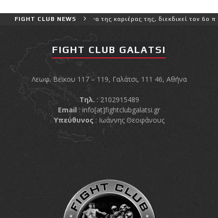
και πιο δύσκολο αγώνα της καριέρας της, διεκδικεί τον 6ο παγκόσμι
FIGHT CLUB NEWS
FIGHT CLUB GALATSI
Λεωφ. Βεϊκου 117 – 119, Γαλάτσι, 111 46, Αθήνα
Τηλ.
: 2102915489
Email
:
info[at]fightclubgalatsi.gr
Υπεύθυνος
: Ιωάννης Θεοφάνους