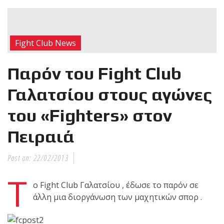
RECENT POSTS
Η Αντωνία
Fight Club News
Πρίφτη στο
μεγαλύτερο
Παρόν του Fight Club
και πιο
δύσκολο
Γαλατσίου στους αγώνες
αγώνα της καριέρας της,
του «Fighters» στον
διεκδικεί τον 6ο
παγκόσμιο τίτλο της
Πειραιά
απέναντι στην Phetjeeja
για το ONE Atomweight
Post on:
22/02/2013
Kickboxing World
Championship
Τ
ο Fight Club Γαλατσίου , έδωσε το παρόν σε
άλλη μια διοργάνωση των μαχητικών σπορ .
Νέα
επίσημα T-