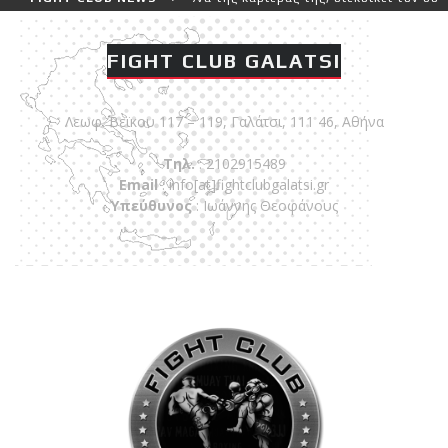
FIGHT CLUB GALATSI
Λεωφ. Βεϊκου 117 – 119, Γαλάτσι, 111 46, Αθήνα
Τηλ.
: 2102915489
Email
:
info[at]fightclubgalatsi.gr
Υπεύθυνος
: Ιωάννης Θεοφάνους