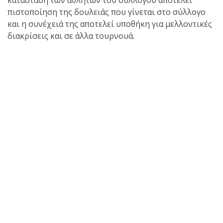
κατάσταση των αθλητών του συλλόγου αποτελεί
πιστοποίηση της δουλειάς που γίνεται στο σύλλογο
πραγματοποιήθηκε το
και η συνέχειά της αποτελεί υποθήκη για μελλοντικές
κλειστό σεμινάριο
διακρίσεις και σε άλλα τουρνουά.
Brazilian Jiu-Jitsu με τον
Grand Master Reyson
Gracie στο Fight Club
Galatsi!
Ο
Κορυφαίος
Βραζιλιάνος προπονητής
Reyson Gracie Red Belt 9th
Degree, σε σεμινάριο BJJ
για λίγους, στο Fight Club
Galatsi..!