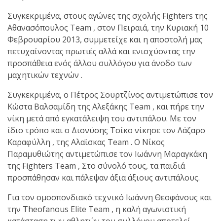
shirts του
Ιωάννη
Συγκεκριμένα, στους αγώνες της σχολής Fighters της
Θεοφάνους
Αθανασόπουλος Team , στον Πειραιά, την Κυριακή 10
με την υποστήριξη της
Φεβρουαρίου 2013, συμμετείχε και η αποστολή μας
Sejoy Hellas.
πετυχαίνοντας πρωτιές αλλά και ενισχύοντας την
προσπάθεια ενός άλλου συλλόγου για άνοδο των
μαχητικών τεχνών .
Οι αθλητές
του Fight
Συγκεκριμένα, ο Πέτρος Σουρτζίνος αντιμετώπισε τον
Club Galatsi
Κώστα Βαλσαμίδη της Αλεξάκης Team , και πήρε την
νίκη μετά από εγκατάλειψη του αντιπάλου. Με τον
ολοκλήρωσαν με επιτυχία
ίδιο τρόπο και o Διονύσης Τσίκο νίκησε τον Λάζαρο
τις καλοκαιρινές
Καραφύλλη , της Aλαϊσκας Team . O Nίκος
εξετάσεις έγχρωμων
Παραμυθιώτης αντιμετώπισε τον Ιωάννη Μαραγκάκη
ζωνών!
της Fighters Team , Στο σύνολό τους, τα παιδιά
προσπάθησαν και πάλεψαν άξια άξιους αντιπάλους.
Με μεγάλη
Για τον ομοσπονδιακό τεχνικό Ιωάννη Θεοφάνους και
επιτυχία
την Theofanous Elite Team , η καλή αγωνιστική