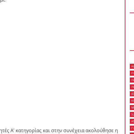
 κλειστό σεμινάριο
son Gracie στο Fight
on Gracie Red Belt
A
Fight Club Galatsi..!
F
I
I
J
K
M
S
Α
Γ
ητές Α’ κατηγορίας και στην συνέχεια ακολούθησε η