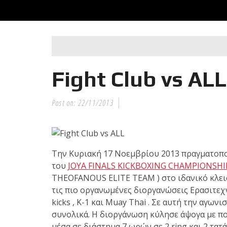
Η Αντωνία Πρίφτη στο μεγαλύτερο και πιο
Fight Club vs ALL
καριέρας της, διεκδικεί τον 6ο παγκόσμιο
στην Phetjeeja για το ONE Atomweight 
Post on:
22/11/2013
Championship
Νέα επίσημα T-shirts του Ιωάννη Θεοφάνου
της Sejoy Hellas.
Την Κυριακή 17 Νοεμβρίου 2013 πραγματοποι
του
JOYA FINALS KICKBOXING CHAMPIONSHI
THEOFANOUS ELITE TEAM ) στο ιδανικό κλειστ
τις πιο οργανωμένες διοργανώσεις Ερασιτεχν
Οι αθλητές του Fight Club Galatsi ολοκλήρ
kicks , K-1 και Muay Thai . Σε αυτή την αγω
καλοκαιρινές εξετάσεις έγχρωμ
συνολικά. Η διοργάνωση κύλησε άψογα με π
μέσα σε διάστημα 7 ωρών σε 2 ring και 2 τατά