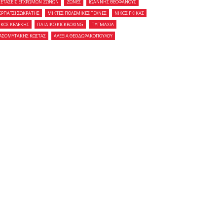
ΞΕΤΑΣΕΙΣ ΕΓΧΡΩΜΩΝ ΖΩΝΩΝ
ΖΩΝΕΣ
ΙΩΑΝΝΗΣ ΘΕΟΦΑΝΟΥΣ
ΕΡΠΑΤΣΙ ΣΩΚΡΑΤΗΣ
ΜΙΚΤΕΣ ΠΟΛΕΜΙΚΕΣ ΤΕΧΝΕΣ
ΝΙΚΟΣ ΓΚΙΚΑΣ
ΙΚΟΣ ΚΕΛΕΚΗΣ
ΠΑΙΔΙΚΟ KICKBOXING
ΠΥΓΜΑΧΙΑ
ΑΣΟΜΥΤΑΚΗΣ ΚΩΣΤΑΣ
ΑΛΕΞΙΑ ΘΕΟΔΩΡΑΚΟΠΟΥΛΟΥ