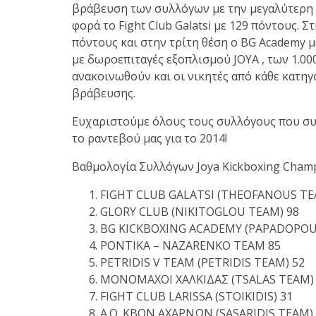
βράβευση των συλλόγων με την μεγαλύτερη 
φορά το Fight Club Galatsi με 129 πόντους. Σ
πόντους και στην τρίτη θέση ο BG Academy 
με δωροεπιταγές εξοπλισμού JOYA , των 1.000
ανακοινωθούν και οι νικητές από κάθε κατηγ
βράβευσης.
Ευχαριστούμε όλους τους συλλόγους που συ
το ραντεβού μας για το 2014!
Βαθμολογία Συλλόγων Joya Kickboxing Champ
FIGHT CLUB GALATSI (THEOFANOUS TE
GLORY CLUB (NIKITOGLOU TEAM) 98
BG KICKBOXING ACADEMY (PAPADOPOU
PONTIKA – NAZARENKO TEAM 85
PETRIDIS V TEAM (PETRIDIS TEAM) 52
ΜΟΝΟΜΑΧΟΙ ΧΑΛΚΙΔΑΣ (TSALAS TEAM)
FIGHT CLUB LARISSA (STOIKIDIS) 31
A.O. KBON ΑΧΑΡΝΩΝ (SASARIDIS TEAM)