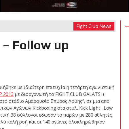
Fight Club News
RECENT POSTS
 δύσκολο αγώνα της
 – Follow up
 τίτλο της απέναντι
Kickboxing World
ς με την υποστήριξη
ήθηκε με ιδιαίτερη επιτυχία η τετάρτη αγωνιστική
P 2013
με διοργανωτή το FIGHT CLUB GALATSI (
ό στάδιο Αμαρουσίο ΄΄Σπύρος Λούης’’, σε μια από
ικών Αγώνων Κickboxing στα στυλ, Kick Light , Low
ωσαν με επιτυχία τις
νιστική 38 σύλλογοι έδωσαν το παρών με 280 αθλητές
ων ζωνών!
ολύ καλή ροή και οι 140 αγώνες ολοκληρώθηκαν
μι.