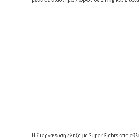
Με μεγάλη επιτυχία πραγματοποιήθηκε το
Brazilian Jiu-Jitsu με τον Grand Master Rey
Club Galatsi!
Ο Κορυφαίος Βραζιλιάνος προπονητής Reys
9th Degree, σε σεμινάριο BJJ για λίγους, στο 
Η διοργάνωση έληξε με Super Fights από αθλ