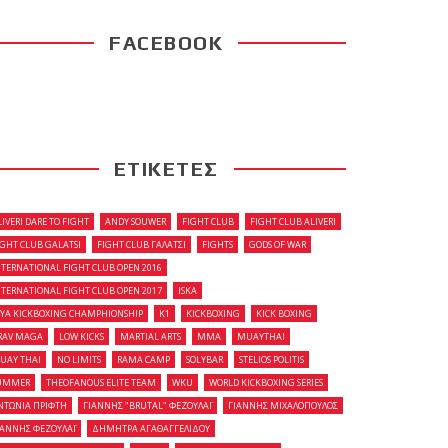
FACEBOOK
ΕΤΙΚΕΤΕΣ
LIVERI DARE TO FIGHT
ANDY SOUWER
FIGHT CLUB
FIGHT CLUB ALIVERI
IGHT CLUB GALATSI
FIGHT CLUB ΓΑΛΑΤΣΙ
FIGHTS
GODS OF WAR
NTERNATIONAL FIGHT CLUB OPEN 2016
NTERNATIONAL FIGHT CLUB OPEN 2017
ISKA
OYA KICKBOXING CHAMPHIONSHIP
K1
KICKBOXING
KICK BOXING
RAV MAGA
LOW KICKS
MARTIAL ARTS
MMA
MUAYTHAI
UAY THAI
NO LIMITS
RAMA CAMP
SOLYBAR
STELIOS POLITIS
UMMER
THEOFANOUS ELITE TEAM
WKU
WORLD KICKBOXING SERIES
ΝΤΩΝΙΑ ΠΡΙΦΤΗ
ΓΙΑΝΝΗΣ "BRUTAL" ΦΕΖΟΥΛΑΪ
ΓΙΑΝΝΗΣ ΜΙΧΑΛΟΠΟΥΛΟΣ
ΙΑΝΝΗΣ ΦΕΖΟΥΛΑΪ
ΔΗΜΗΤΡΑ ΑΓΑΘΑΓΓΕΛΙΔΟΥ