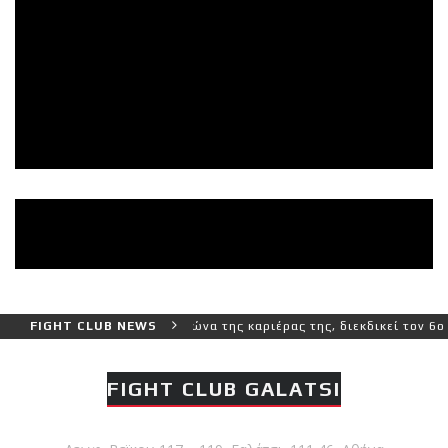
ύτερο και πιο δύσκολο αγώνα της καριέρας της, διεκδικεί τον 6ο πα
FIGHT CLUB NEWS
FIGHT CLUB GALATSI