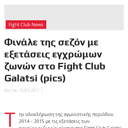
RECENT POSTS
Η Αντωνία
Fight Club News
Πρίφτη στο
μεγαλύτερο
Φινάλε της σεζόν με
και πιο
δύσκολο
εξετάσεις εγχρώμων
αγώνα της καριέρας της,
ζωνών στο Fight Club
διεκδικεί τον 6ο
παγκόσμιο τίτλο της
Galatsi (pics)
απέναντι στην Phetjeeja
για το ONE Atomweight
Post on:
13/07/2015
Kickboxing World
Championship
Τ
ην ολοκλήρωση της αγωνιστικής περιόδου
Νέα
2014 – 2015 με τις εξετάσεις των
επίσημα T-
εγχρώμων ζωνών είχαμε στο Fight Club Galatsi