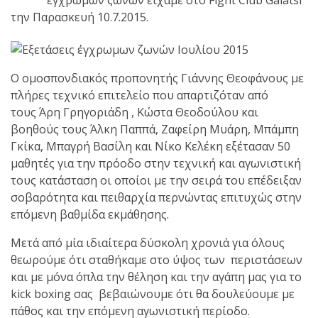
shirts του
την Παρασκευή 10.7.2015.
Ιωάννη
Θεοφάνους
με την υποστήριξη της
Sejoy Hellas.
Ο ομοσπονδιακός προπονητής Γιάννης Θεοφάνους με
πλήρες τεχνικό επιτελείο που απαρτιζόταν από
Οι αθλητές
τους Άρη Γρηγοριάδη , Κώστα Θεοδούλου και
του Fight
βοηθούς τους Άλκη Παππά, Ζαφείρη Μυάρη, Μπάμπη
Club Galatsi
Γκίκα, Μπαγρή Βασίλη και Νίκο Κελέκη εξέτασαν 50
μαθητές για την πρόοδο στην τεχνική και αγωνιστική
τους κατάσταση οι οποίοι με την σειρά του επέδειξαν
ολοκλήρωσαν με επιτυχία
σοβαρότητα και πειθαρχία περνώντας επιτυχώς στην
τις καλοκαιρινές
επόμενη βαθμίδα εκμάθησης.
εξετάσεις έγχρωμων
ζωνών!
Μετά από μία ιδιαίτερα δύσκολη χρονιά για όλους
θεωρούμε ότι σταθήκαμε στο ύψος των περιστάσεων
Με μεγάλη
και με μόνα όπλα την θέληση και την αγάπη μας για το
επιτυχία
kick boxing σας βεβαιώνουμε ότι θα δουλεύουμε με
πάθος και την επόμενη αγωνιστική περίοδο.