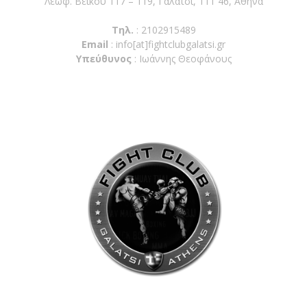
Λεωφ. Βεϊκου 117 – 119, Γαλάτσι, 111 46, Αθήνα
Τηλ.
: 2102915489
Email
:
info[at]fightclubgalatsi.gr
Υπεύθυνος
: Ιωάννης Θεοφάνους