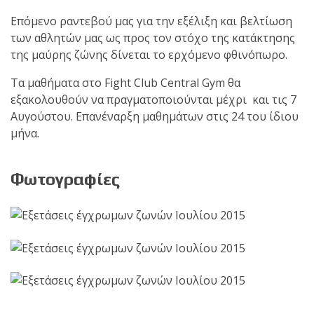
Επόμενο ραντεβού μας για την εξέλιξη και βελτίωση
πραγματοποιήθηκε το
των αθλητών μας ως προς τον στόχο της κατάκτησης
κλειστό σεμινάριο
της μαύρης ζώνης δίνεται το ερχόμενο φθινόπωρο.
Brazilian Jiu-Jitsu με τον
Grand Master Reyson
Τα μαθήματα στο Fight Club Central Gym θα
Gracie στο Fight Club
εξακολουθούν να πραγματοποιούνται μέχρι και τις 7
Galatsi!
Αυγούστου. Επανέναρξη μαθημάτων στις 24 του ίδιου
μήνα.
Ο
Κορυφαίος
Φωτογραφίες
Βραζιλιάνος προπονητής
Reyson Gracie Red Belt 9th
Degree, σε σεμινάριο BJJ
για λίγους, στο Fight Club
Galatsi..!