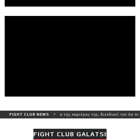
ρο και πιο δύσκολο αγώνα της καριέρας της, διεκδικεί τον 6ο παγκό
FIGHT CLUB NEWS
FIGHT CLUB GALATSI