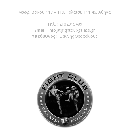
Λεωφ. Βεϊκου 117 – 119, Γαλάτσι, 111 46, Αθήνα
Τηλ.
: 2102915489
Email
:
info[at]fightclubgalatsi.gr
Υπεύθυνος
: Ιωάννης Θεοφάνους