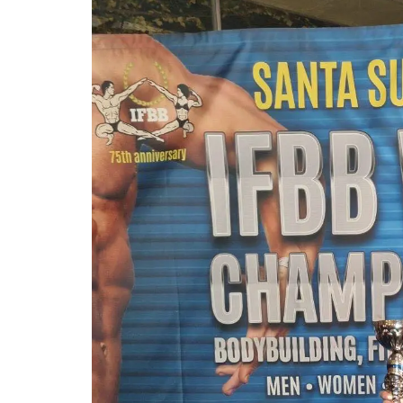
Με μεγάλη επιτυχία πραγματοποιήθηκε το
Brazilian Jiu-Jitsu με τον Grand Master Rey
Club Galatsi!
Ο Κορυφαίος Βραζιλιάνος προπονητής Reys
9th Degree, σε σεμινάριο BJJ για λίγους, στο 