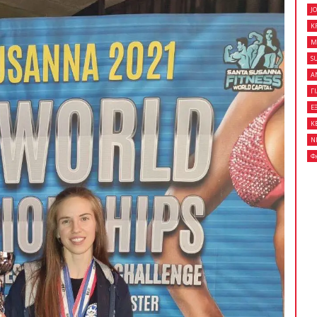
J
K
M
 κλειστό σεμινάριο
S
son Gracie στο Fight
Α
Γ
Ε
Κ
Ν
on Gracie Red Belt
Φ
Fight Club Galatsi..!