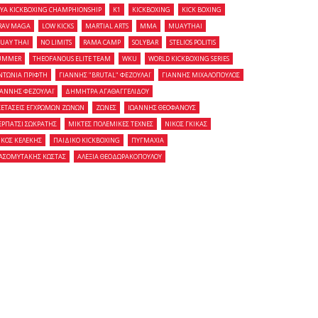
OYA KICKBOXING CHAMPHIONSHIP
K1
KICKBOXING
KICK BOXING
RAV MAGA
LOW KICKS
MARTIAL ARTS
MMA
MUAYTHAI
UAY THAI
NO LIMITS
RAMA CAMP
SOLYBAR
STELIOS POLITIS
UMMER
THEOFANOUS ELITE TEAM
WKU
WORLD KICKBOXING SERIES
ΝΤΩΝΙΑ ΠΡΙΦΤΗ
ΓΙΑΝΝΗΣ "BRUTAL" ΦΕΖΟΥΛΑΪ
ΓΙΑΝΝΗΣ ΜΙΧΑΛΟΠΟΥΛΟΣ
ΙΑΝΝΗΣ ΦΕΖΟΥΛΑΪ
ΔΗΜΗΤΡΑ ΑΓΑΘΑΓΓΕΛΙΔΟΥ
ΞΕΤΑΣΕΙΣ ΕΓΧΡΩΜΩΝ ΖΩΝΩΝ
ΖΩΝΕΣ
ΙΩΑΝΝΗΣ ΘΕΟΦΑΝΟΥΣ
ΕΡΠΑΤΣΙ ΣΩΚΡΑΤΗΣ
ΜΙΚΤΕΣ ΠΟΛΕΜΙΚΕΣ ΤΕΧΝΕΣ
ΝΙΚΟΣ ΓΚΙΚΑΣ
ΙΚΟΣ ΚΕΛΕΚΗΣ
ΠΑΙΔΙΚΟ KICKBOXING
ΠΥΓΜΑΧΙΑ
ΑΣΟΜΥΤΑΚΗΣ ΚΩΣΤΑΣ
ΑΛΕΞΙΑ ΘΕΟΔΩΡΑΚΟΠΟΥΛΟΥ