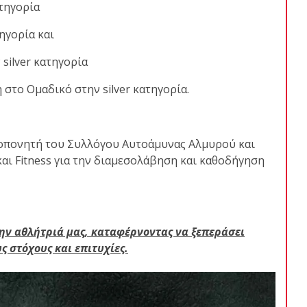
ατηγορία
ηγορία και
silver κατηγορία
 στο Ομαδικό στην silver κατηγορία.
ροπονητή του Συλλόγου Αυτοάμυνας Αλμυρού και
αι Fitness για την διαμεσολάβηση και καθοδήγηση
ην αθλήτριά μας, καταφέρνοντας να ξεπεράσει
ς στόχους και επιτυχίες.