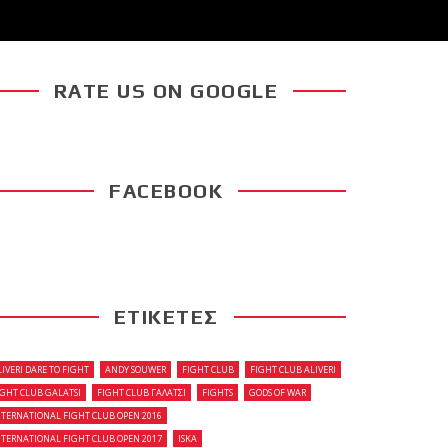
RATE US ON GOOGLE
FACEBOOK
ΕΤΙΚΕΤΕΣ
LIVERI DARE TO FIGHT
ANDY SOUWER
FIGHT CLUB
FIGHT CLUB ALIVERI
IGHT CLUB GALATSI
FIGHT CLUB ΓΑΛΑΤΣΙ
FIGHTS
GODS OF WAR
NTERNATIONAL FIGHT CLUB OPEN 2016
NTERNATIONAL FIGHT CLUB OPEN 2017
ISKA