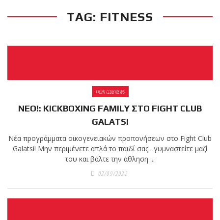
TAG: FITNESS
RECENT POSTS
Η Αντωνία
Πρίφτη στο
μεγαλύτερο
και πιο
δύσκολο
FIGHT CLUB NEWS
αγώνα της καριέρας της,
ΝΕΟ!: KICKBOXING FAMILY ΣΤΟ FIGHT CLUB
διεκδικεί τον 6ο
παγκόσμιο τίτλο της
GALATSI
απέναντι στην Phetjeeja
Νέα προγράμματα οικογενειακών προπονήσεων στο Fight Club
για το ONE Atomweight
Galatsi! Μην περιμένετε απλά το παιδί σας…γυμναστείτε μαζί
Kickboxing World
του και βάλτε την άθληση ...
Championship
02/09/2022
Νέα
επίσημα T-