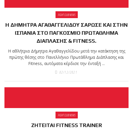
shirts του
Ιωάννη
Θεοφάνους
FIGHT CLUB NEWS
με την υποστήριξη της
Η ΔΗΜΗΤΡΑ ΑΓΑΘΑΓΓΕΛΙΔΟΥ ΣΑΡΩΣΕ ΚΑΙ ΣΤΗΝ
Sejoy Hellas.
ΙΣΠΑΝΙΑ ΣΤΟ ΠΑΓΚΟΣΜΙΟ ΠΡΩΤΑΘΛΗΜΑ
ΔΙΑΠΛΑΣΗΣ & FITNESS.
Οι αθλητές
Η αθλήτρια Δήμητρα Αγαθαγγελίδου μετά την κατάκτηση της
του Fight
πρώτης θέσης στο Πανελλήνιο Πρωτάθλημα Διάπλασης και
Club Galatsi
Fitness, αυτόματα κέρδισε την ένταξή ...
02/12/2021
ολοκλήρωσαν με επιτυχία
τις καλοκαιρινές
εξετάσεις έγχρωμων
ζωνών!
Με μεγάλη
FIGHT CLUB NEWS
επιτυχία
ΖΗΤΕΙΤΑΙ FITNESS TRAINER