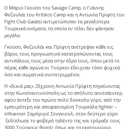
Ο Μάριο Γκούσο του Savage Camp, o Γιάννης
Φεζουλάι του Kritikos Camp και η Αντωνία Πρίφτη του
Fight Club Galatsi αντιμετώπισαν τα μεγαλύτερα
Τουρκικά ονόματα, τα οποία εν τέλει δεν φάνηκαν
μεγάλα.
Γκούσο, Φεζουλάι και Πρίφτη ανέτρεψαν κάθε εις
βάρος τους προγνωστικά κατατροπώνοντας τους
αντιπάλους τους μέσα στην έδρα τους, όπου μετά το
πέρας κάθε αγώνα οι Τούρκοι έδειχναν τόσο ψυχικά
όσο και σωματικά συντετριμμένοι.
Η «δικιά μας» 20χρονη Αντωνία Πρίφτη πηγαίνοντας
στην Κωνσταντινούπολη ως το απόλυτο αουτσάιντερ,
αφού άντεξε τον πρώτο πολύ δύσκολο γύρο, από την
εμπειρότερη και αποφασισμένη Τουρκάλα fighter –
influencer Σαμπριγιέ Σενγκιούλ, στον δεύτερο γύρο
ξεδίπλωσε το φοβερό ταλέντο της και τρόμαξε τους
3000 Τούρκους θεατές όπως και τα εκατομμύρια