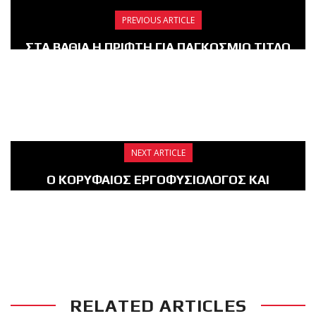
PREVIOUS ARTICLE
ΣΤΑ ΒΑΘΙΑ Η ΠΡΙΦΤΗ ΓΙΑ ΠΑΓΚΟΣΜΙΟ ΤΙΤΛΟ
ΜΜΑ ΑΠΕΝΑΝΤΙ ΣΤΗΝ ΔΙΑΣΗΜΗ ΤΟΥΡΚΑΛΑ
ΣΑΜΠΡΙΕ ΣΕΝΓΚΙΟΥΛ, ΤΟ ΣΑΒΒΑΤΟ
29/1/2022 ΣΤΗΝ ΚΩΝΣΤΑΝΤΙΝΟΥΠΟΛΗ.
NEXT ARTICLE
Ο ΚΟΡΥΦΑΙΟΣ ΕΡΓΟΦΥΣΙΟΛΟΓΟΣ ΚΑΙ
ΓΥΜΝΑΣΤΗΣ ΔΡ. ΓΙΩΡΓΟΣ ΒΑΒΕΤΣΗΣ
ΑΝΑΛΑΜΒΑΝΕΙ ΤΗΝ ΕΝΔΥΝΑΜΩΣΗ ΤΗΣ
ΠΡΙΦΤΗ ΚΑΙ ΤΗΝ ΑΞΙΟΛΟΓΗΣΗ- ΟΡΘΟΣΩΜΙΑ
ΤΩΝ ΜΕΛΩΝ ΤΟΥ FIGHT CLUB GALATSI.
RELATED ARTICLES