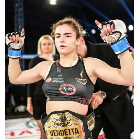
shirts του
Ιωάννη
Θεοφάνους
με την υποστήριξη της
Sejoy Hellas.
Οι αθλητές
του Fight
Club Galatsi
ολοκλήρωσαν με επιτυχία
τις καλοκαιρινές
εξετάσεις έγχρωμων
ζωνών!
Με μεγάλη
επιτυχία