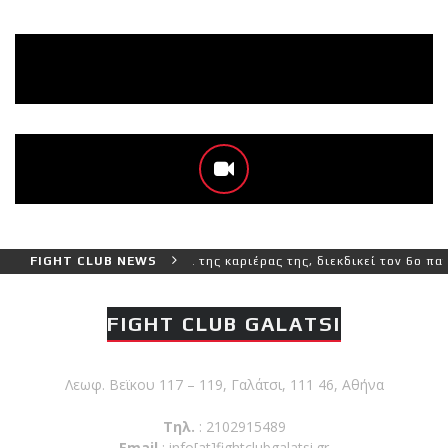
και πιο δύσκολο αγώνα της καριέρας της, διεκδικεί τον 6ο παγκόσμι
FIGHT CLUB NEWS
FIGHT CLUB GALATSI
Λεωφ. Βεϊκου 117 – 119, Γαλάτσι, 111 46, Αθήνα
Τηλ.
: 2102915489
Email
:
info[at]fightclubgalatsi.gr