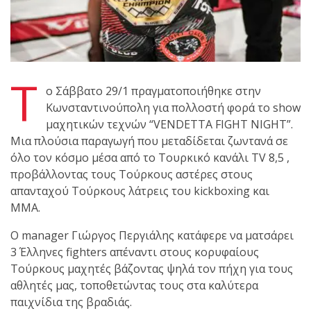
πραγματοποιήθηκε το
κλειστό σεμινάριο
Brazilian Jiu-Jitsu με τον
Τ
Grand Master Reyson
ο Σάββατο 29/1 πραγματοποιήθηκε στην
Gracie στο Fight Club
Κωνσταντινούπολη για πολλοστή φορά το show
Galatsi!
μαχητικών τεχνών “VENDETTA FIGHT NIGHT”.
Μια πλούσια παραγωγή που μεταδίδεται ζωντανά σε
Ο
όλο τον κόσμο μέσα από το Τουρκικό κανάλι TV 8,5 ,
Κορυφαίος
προβάλλοντας τους Τούρκους αστέρες στους
απανταχού Τούρκους λάτρεις του kickboxing και
ΜΜΑ.
Βραζιλιάνος προπονητής
Ο manager Γιώργος Περγιάλης κατάφερε να ματσάρει
Reyson Gracie Red Belt 9th
3 Έλληνες fighters απέναντι στους κορυφαίους
Degree, σε σεμινάριο BJJ
Τούρκους μαχητές βάζοντας ψηλά τον πήχη για τους
για λίγους, στο Fight Club
αθλητές μας, τοποθετώντας τους στα καλύτερα
Galatsi..!
παιχνίδια της βραδιάς.