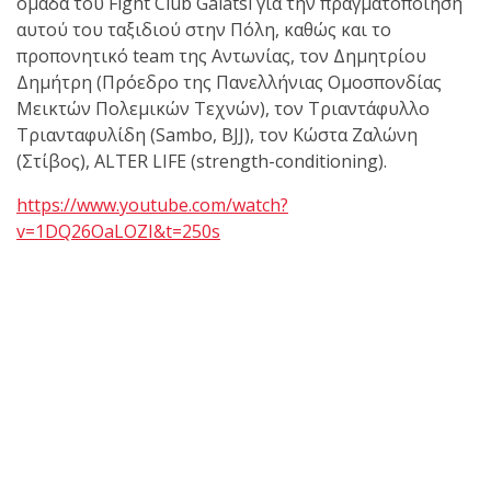
ομάδα του Fight Club Galatsi για την πραγματοποίησή
αυτού του ταξιδιού στην Πόλη, καθώς και το
προπονητικό team της Αντωνίας, τον Δημητρίου
Δημήτρη (Πρόεδρο της Πανελλήνιας Ομοσπονδίας
Μεικτών Πολεμικών Τεχνών), τον Τριαντάφυλλο
Τριανταφυλίδη (Sambo, BJJ), τον Κώστα Ζαλώνη
(Στίβος), ALTER LIFE (strength-conditioning).
https://www.youtube.com/watch?
v=1DQ26OaLOZI&t=250s