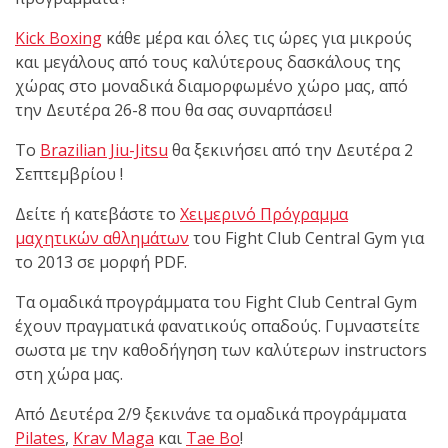
shirts του
Ιωάννη
Kick Boxing
κάθε μέρα και όλες τις ώρες για μικρούς
Θεοφάνους
και μεγάλους από τους καλύτερους δασκάλους της
με την υποστήριξη της
χώρας στο μοναδικά διαμορφωμένο χώρο μας, από
Sejoy Hellas.
την Δευτέρα 26-8 που θα σας συναρπάσει!
Το
Brazilian Jiu-Jitsu
θα ξεκινήσει από την Δευτέρα 2
Οι αθλητές
Σεπτεμβρίου !
του Fight
Club Galatsi
Δείτε ή κατεβάστε το
Χειμερινό Πρόγραμμα
μαχητικών αθλημάτων
του Fight Club Central Gym για
ολοκλήρωσαν με επιτυχία
το 2013 σε μορφή PDF.
τις καλοκαιρινές
Τα ομαδικά προγράμματα του Fight Club Central Gym
εξετάσεις έγχρωμων
έχουν πραγματικά φανατικούς οπαδούς. Γυμναστείτε
ζωνών!
σωστα με την καθοδήγηση των καλύτερων instructors
στη χώρα μας.
Με μεγάλη
επιτυχία
Από Δευτέρα 2/9 ξεκινάνε τα ομαδικά προγράμματα
Pilates
,
Krav Maga
και
Tae Bo
!