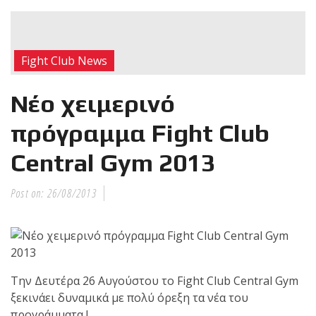
RECENT POSTS
Η Αντωνία
Fight Club News
Πρίφτη στο
μεγαλύτερο
Νέο χειμερινό
και πιο
δύσκολο
πρόγραμμα Fight Club
αγώνα της καριέρας της,
Central Gym 2013
διεκδικεί τον 6ο
παγκόσμιο τίτλο της
απέναντι στην Phetjeeja
Post on:
26/08/2013
για το ONE Atomweight
Kickboxing World
Championship
Την Δευτέρα 26 Αυγούστου το Fight Club Central Gym
Νέα
ξεκινάει δυναμικά με πολύ όρεξη τα νέα του
επίσημα T-
προγράμματα !