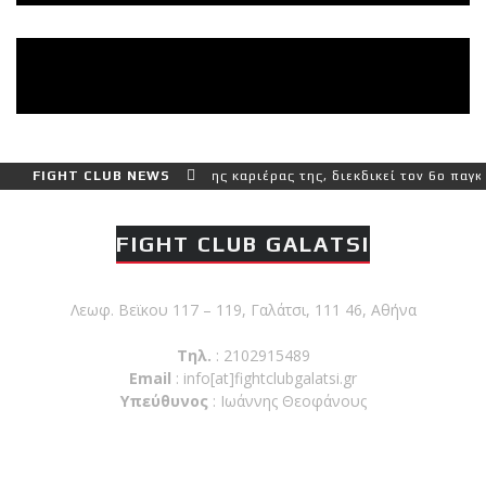
 και πιο δύσκολο αγώνα της καριέρας της, διεκδικεί τον 6ο παγκόσμ
FIGHT CLUB NEWS
FIGHT CLUB GALATSI
Λεωφ. Βεϊκου 117 – 119, Γαλάτσι, 111 46, Αθήνα
Τηλ.
: 2102915489
Email
:
info[at]fightclubgalatsi.gr
Υπεύθυνος
: Ιωάννης Θεοφάνους