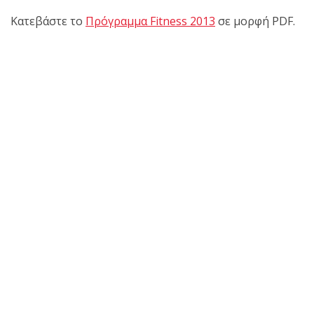
Κατεβάστε το
Πρόγραμμα Fitness 2013
σε μορφή PDF.
πραγματοποιήθηκε το
κλειστό σεμινάριο
Brazilian Jiu-Jitsu με τον
Grand Master Reyson
Gracie στο Fight Club
Galatsi!
Ο
Κορυφαίος
Βραζιλιάνος προπονητής
Reyson Gracie Red Belt 9th
Degree, σε σεμινάριο BJJ
για λίγους, στο Fight Club
Galatsi..!