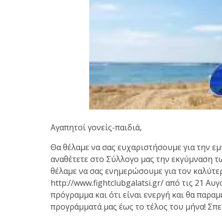
Με μεγάλη επιτυχία πραγματοποιήθηκε το
Brazilian Jiu-Jitsu με τον Grand Master Rey
Club Galatsi!
Ο Κορυφαίος Βραζιλιάνος προπονητής Reys
9th Degree, σε σεμινάριο BJJ για λίγους, στο 
Αγαπητοί γονείς-παιδιά,
Θα θέλαμε να σας ευχαριστήσουμε για την εμ
αναθέτετε στο Σύλλογο μας την εκγύμναση τ
θέλαμε να σας ενημερώσουμε για τον καλύτερ
http://www.fightclubgalatsi.gr/ από τις 21 Α
πρόγραμμα και ότι είναι ενεργή και θα παραμ
προγράμματά μας έως το τέλος του μήνα! Σπ