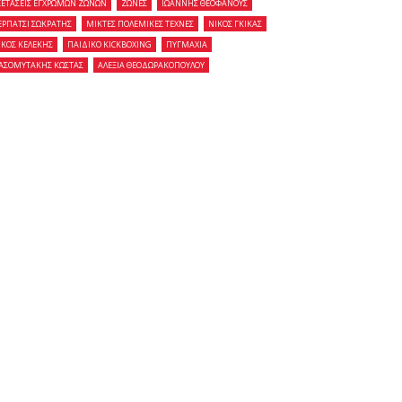
ΞΕΤΑΣΕΙΣ ΕΓΧΡΩΜΩΝ ΖΩΝΩΝ
ΖΩΝΕΣ
ΙΩΑΝΝΗΣ ΘΕΟΦΑΝΟΥΣ
ΕΡΠΑΤΣΙ ΣΩΚΡΑΤΗΣ
ΜΙΚΤΕΣ ΠΟΛΕΜΙΚΕΣ ΤΕΧΝΕΣ
ΝΙΚΟΣ ΓΚΙΚΑΣ
ΙΚΟΣ ΚΕΛΕΚΗΣ
ΠΑΙΔΙΚΟ KICKBOXING
ΠΥΓΜΑΧΙΑ
ΑΣΟΜΥΤΑΚΗΣ ΚΩΣΤΑΣ
ΑΛΕΞΙΑ ΘΕΟΔΩΡΑΚΟΠΟΥΛΟΥ