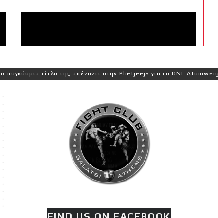
ο τίτλο της απέναντι στην Phetjeeja για το ONE Atomweight Kickbo
FIND US ON FACEBOOK