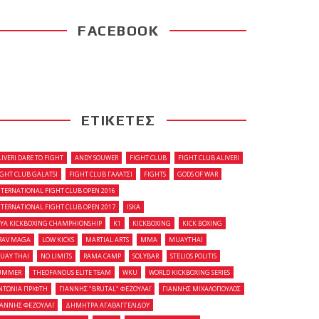
FACEBOOK
ΕΤΙΚΕΤΕΣ
LIVERI DARE TO FIGHT
ANDY SOUWER
FIGHT CLUB
FIGHT CLUB ALIVERI
IGHT CLUB GALATSI
FIGHT CLUB ΓΑΛΑΤΣΙ
FIGHTS
GODS OF WAR
NTERNATIONAL FIGHT CLUB OPEN 2016
NTERNATIONAL FIGHT CLUB OPEN 2017
ISKA
OYA KICKBOXING CHAMPHIONSHIP
K1
KICKBOXING
KICK BOXING
RAV MAGA
LOW KICKS
MARTIAL ARTS
MMA
MUAYTHAI
UAY THAI
NO LIMITS
RAMA CAMP
SOLYBAR
STELIOS POLITIS
UMMER
THEOFANOUS ELITE TEAM
WKU
WORLD KICKBOXING SERIES
ΝΤΩΝΙΑ ΠΡΙΦΤΗ
ΓΙΑΝΝΗΣ "BRUTAL" ΦΕΖΟΥΛΑΪ
ΓΙΑΝΝΗΣ ΜΙΧΑΛΟΠΟΥΛΟΣ
ΙΑΝΝΗΣ ΦΕΖΟΥΛΑΪ
ΔΗΜΗΤΡΑ ΑΓΑΘΑΓΓΕΛΙΔΟΥ