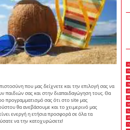
 κλειστό σεμινάριο
son Gracie στο Fight
on Gracie Red Belt
A
Fight Club Galatsi..!
F
I
I
πιστοσύνη που μας δείχνετε και την επιλογή σας να
J
ων παιδιών σας και στην διαπαιδαγώγηση τους. Θα
K
ο προγραμματισμό σας ότι στο site μας
M
υγούστου θα ανεβάσουμε και το χειμερινό μας
S
είνει ενεργή η ετήσια προσφορά σε όλα τα
Α
εύσατε να την κατοχυρώσετε!
Γ