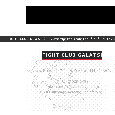
και πιο δύσκολο αγώνα της καριέρας της, διεκδικεί τον 6ο παγκόσμι
FIGHT CLUB NEWS
FIGHT CLUB GALATSI
Λεωφ. Βεϊκου 117 – 119, Γαλάτσι, 111 46, Αθήνα
Τηλ.
: 2102915489
Email
:
info[at]fightclubgalatsi.gr
Υπεύθυνος
: Ιωάννης Θεοφάνους