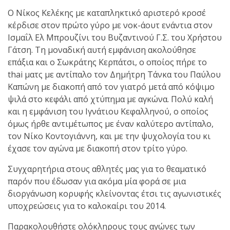
Ο Νίκος Κελέκης με καταπληκτικό αριστερό κροσέ
πραγματοποιήθηκε το
κέρδισε στον πρώτο γύρο με νοκ-άουτ ενάντια στον
κλειστό σεμινάριο
Ισμαΐλ Ελ Μπρουζίνι του Βυζαντινού Γ.Σ. του Χρήστου
Brazilian Jiu-Jitsu με τον
Γάτση. Τη μοναδική αυτή εμφάνιση ακολούθησε
Grand Master Reyson
επάξια και ο Σωκράτης Κερπάτσι, ο οποίος πήρε το
Gracie στο Fight Club
thai ματς με αντίπαλο τον Δημήτρη Τάνκα του Παύλου
Galatsi!
Καπώνη με διακοπή από τον γιατρό μετά από κόψιμο
ψιλά στο κεφάλι από χτύπημα με αγκώνα. Πολύ καλή
και η εμφάνιση του Ιγνάτιου Κεφαλληνού, ο οποίος
Ο
όμως ήρθε αντιμέτωπος με έναν καλύτερο αντίπαλο,
Κορυφαίος
τον Νίκο Κοντογιάννη, και με την ψυχολογία του κι
έχασε τον αγώνα με διακοπή στον τρίτο γύρο.
Βραζιλιάνος προπονητής
Συγχαρητήρια στους αθλητές μας για το θεαματικό
Reyson Gracie Red Belt 9th
παρόν που έδωσαν για ακόμα μία φορά σε μια
Degree, σε σεμινάριο BJJ
διοργάνωση κορυφής κλείνοντας έτσι τις αγωνιστικές
για λίγους, στο Fight Club
υποχρεώσεις για το καλοκαίρι του 2014.
Galatsi..!
Παρακολουθήστε ολόκληρους τους αγώνες των