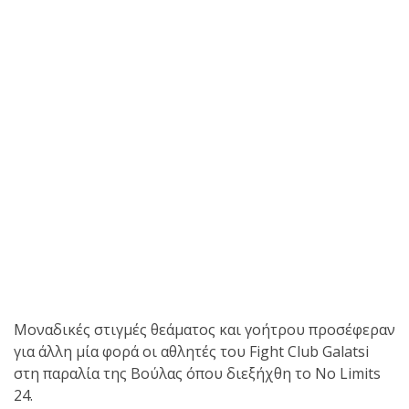
shirts του
Ιωάννη
Θεοφάνους
με την υποστήριξη της
Sejoy Hellas.
Οι αθλητές
του Fight
Club Galatsi
ολοκλήρωσαν με επιτυχία
τις καλοκαιρινές
εξετάσεις έγχρωμων
ζωνών!
Μοναδικές στιγμές θεάματος και γοήτρου προσέφεραν
για άλλη μία φορά οι αθλητές του Fight Club Galatsi
Με μεγάλη
στη παραλία της Βούλας όπου διεξήχθη το No Limits
επιτυχία
24.