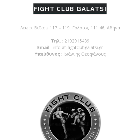
FIGHT CLUB GALATSI
Λεωφ. Βεϊκου 117 – 119, Γαλάτσι, 111 46, Αθήνα
Τηλ.
: 2102915489
Email
:
info[at]fightclubgalatsi.gr
Υπεύθυνος
: Ιωάννης Θεοφάνους