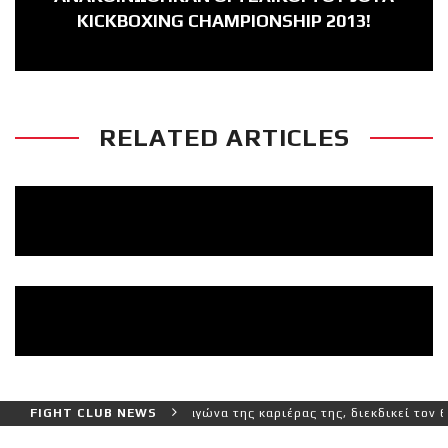
KICKBOXING CHAMPIONSHIP 2013!
RELATED ARTICLES
αλύτερο και πιο δύσκολο αγώνα της καριέρας της, διεκδικεί τον 6ο 
FIGHT CLUB NEWS