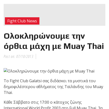
RECENT POSTS
Η Αντωνία
Fight Club News
Πρίφτη στο
μεγαλύτερο
Ολοκληρώνουμε την
και πιο
δύσκολο
όρθια μάχη με Muay Thai
αγώνα της καριέρας της,
διεκδικεί τον 6ο
Post on:
07/10/2013
παγκόσμιο τίτλο της
απέναντι στην Phetjeeja
για το ONE Atomweight
Kickboxing World
Το Fight Club Galatsi σας διδάσκει τα μυστικά του
Championship
δημοφιλέστερου αθλήματος της Ταϊλάνδης του Muay
Thai.
Νέα
Κάθε Σάββατο στις 17:00 ο κάτοχος ζώνης
επίσημα T-
International World Profit 2003 στο Full Muay Thai, 3η