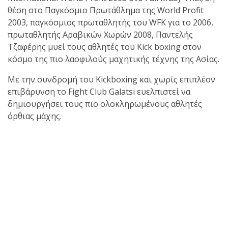
shirts του
θέση στο Παγκόσμιο Πρωτάθλημα της World Profit
Ιωάννη
2003, παγκόσμιος πρωταθλητής του WFK για το 2006,
Θεοφάνους
πρωταθλητής Αραβικών Χωρών 2008, Παντελής
με την υποστήριξη της
Τζαφέρης μυεί τους αθλητές του Kick boxing στον
Sejoy Hellas.
κόσμο της πιο λαοφιλούς μαχητικής τέχνης της Ασίας.
Με την συνδρομή του Kickboxing και χωρίς επιπλέον
Οι αθλητές
επιβάρυνση το Fight Club Galatsi ευελπιστεί να
του Fight
δημιουργήσει τους πιο ολοκληρωμένους αθλητές
Club Galatsi
όρθιας μάχης.
ολοκλήρωσαν με επιτυχία
τις καλοκαιρινές
εξετάσεις έγχρωμων
ζωνών!
Με μεγάλη
επιτυχία