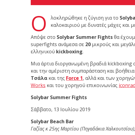
Ο
λοκληρώθηκε η ζύγιση για το
Solyb
Με μεγάλη επιτυχία πραγματοποιήθηκε το
καλοκαιριού με δυνατές μάχες και μ
Brazilian Jiu-Jitsu με τον Grand Master Rey
Απόψε στο
Solybar Summer Fights
θα έχουμ
Club Galatsi!
superfights ανάμεσα σε
20
μικρούς και μεγάλ
ελληνικού
kickboxing
.
Ο Κορυφαίος Βραζιλιάνος προπονητής Reys
Μια άρτια διοργανωμένη βραδιά kickboxing 
9th Degree, σε σεμινάριο BJJ για λίγους, στο 
και την αμέριστη συμπαράσταση και βοήθεια
Τσάλα
και της
Force 1
, αλλά και των χορηγώ
Works
και του χορηγού επικοινωνίας
iconrad
Solybar Summer Fights
Σάββατο, 13 Ιουλίου 2019
Solybar Beach Bar
Γαζίας
κ
25
ης
Μαρτίου
(
Πηγαδάκια
Χαλκουτσίου
)