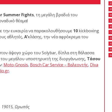
J
K
ar Summer Fights
, τη μεγάλη βραδιά του
M
 κλειστό σεμινάριο
οναδικό θέαμα!
S
son Gracie στο Fight
Α
ε την ευκαιρία να παρακολουθήσουμε
10
kickboxing
Γ
ους αθλητές,
Α’
κλάσης, την νέα αφρόκρεμα του
Ε
Κ
Ν
on Gracie Red Belt
στον άψογο χώρο του Solybar, δίπλα στη θάλασσα
Φ
Fight Club Galatsi..!
 του μεγάλου υποστηρικτή της διοργάνωσης,
Τάσου
ν:
Moto-Gnosis
,
Bosch Car Service – Βαλεοντής
,
Diva
io.gr
.
, 19015,
Ωρωπός