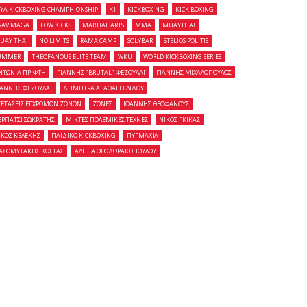
OYA KICKBOXING CHAMPHIONSHIP
K1
KICKBOXING
KICK BOXING
RAV MAGA
LOW KICKS
MARTIAL ARTS
MMA
MUAYTHAI
UAY THAI
NO LIMITS
RAMA CAMP
SOLYBAR
STELIOS POLITIS
UMMER
THEOFANOUS ELITE TEAM
WKU
WORLD KICKBOXING SERIES
ΝΤΩΝΙΑ ΠΡΙΦΤΗ
ΓΙΑΝΝΗΣ "BRUTAL" ΦΕΖΟΥΛΑΪ
ΓΙΑΝΝΗΣ ΜΙΧΑΛΟΠΟΥΛΟΣ
ΙΑΝΝΗΣ ΦΕΖΟΥΛΑΪ
ΔΗΜΗΤΡΑ ΑΓΑΘΑΓΓΕΛΙΔΟΥ
ΞΕΤΑΣΕΙΣ ΕΓΧΡΩΜΩΝ ΖΩΝΩΝ
ΖΩΝΕΣ
ΙΩΑΝΝΗΣ ΘΕΟΦΑΝΟΥΣ
ΕΡΠΑΤΣΙ ΣΩΚΡΑΤΗΣ
ΜΙΚΤΕΣ ΠΟΛΕΜΙΚΕΣ ΤΕΧΝΕΣ
ΝΙΚΟΣ ΓΚΙΚΑΣ
ΙΚΟΣ ΚΕΛΕΚΗΣ
ΠΑΙΔΙΚΟ KICKBOXING
ΠΥΓΜΑΧΙΑ
ΑΣΟΜΥΤΑΚΗΣ ΚΩΣΤΑΣ
ΑΛΕΞΙΑ ΘΕΟΔΩΡΑΚΟΠΟΥΛΟΥ