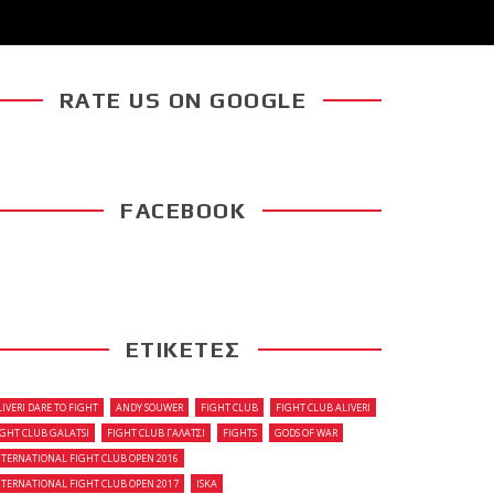
RATE US ON GOOGLE
FACEBOOK
ΕΤΙΚΕΤΕΣ
LIVERI DARE TO FIGHT
ANDY SOUWER
FIGHT CLUB
FIGHT CLUB ALIVERI
IGHT CLUB GALATSI
FIGHT CLUB ΓΑΛΑΤΣΙ
FIGHTS
GODS OF WAR
NTERNATIONAL FIGHT CLUB OPEN 2016
NTERNATIONAL FIGHT CLUB OPEN 2017
ISKA