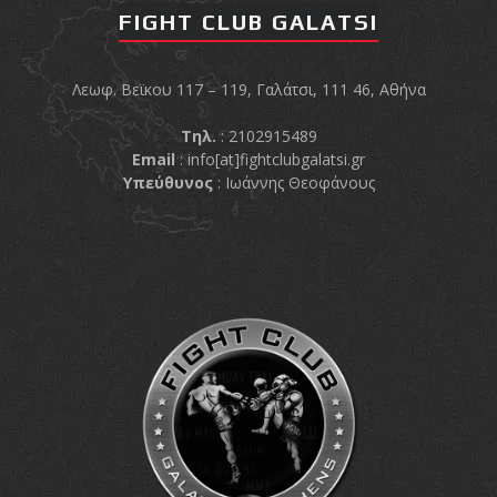
FIGHT CLUB GALATSI
Λεωφ. Βεϊκου 117 – 119, Γαλάτσι, 111 46, Αθήνα
Τηλ.
: 2102915489
Email
:
info[at]fightclubgalatsi.gr
Υπεύθυνος
: Ιωάννης Θεοφάνους