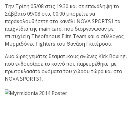
shirts του
Την Τρίτη 05/08 στις 19.30 και σε επανάληψη το
Ιωάννη
Σάββατο 09/08 στις 00.00 μπορείτε να
Θεοφάνους
παρακολουθήσετε στο κανάλι NOVA SPORTS1 τα
με την υποστήριξη της
παιχνίδια της main card, που διοργάνωσαν με
Sejoy Hellas.
επιτυχία η Theofanous Elite Team και ο σύλλογος
Μυρμιδόνες Fighters του Θανάση Γκιτέρσου.
Οι αθλητές
Δύο ώρες γεμάτες θεαματικούς αγώνες Kick Boxing,
του Fight
που ενθουσίασε το κοινό που παρευρέθηκε, με
Club Galatsi
πρωτοκλασάτα ονόματα του χώρου τώρα και στο
NOVA SPORTS1.
ολοκλήρωσαν με επιτυχία
τις καλοκαιρινές
εξετάσεις έγχρωμων
ζωνών!
Με μεγάλη
επιτυχία