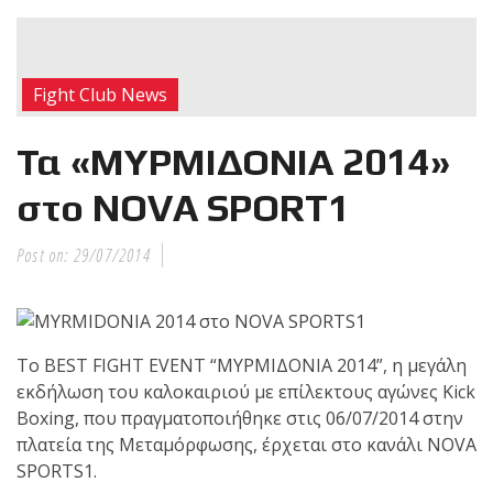
RECENT POSTS
Η Αντωνία
Fight Club News
Πρίφτη στο
μεγαλύτερο
Τα «ΜΥΡΜΙΔΟΝΙΑ 2014»
και πιο
δύσκολο
στο NOVA SPORT1
αγώνα της καριέρας της,
διεκδικεί τον 6ο
Post on:
29/07/2014
παγκόσμιο τίτλο της
απέναντι στην Phetjeeja
για το ONE Atomweight
Kickboxing World
Το BEST FIGHT EVENT “ΜΥΡΜΙΔΟΝΙΑ 2014”, η μεγάλη
Championship
εκδήλωση του καλοκαιριού με επίλεκτους αγώνες Kick
Boxing, που πραγματοποιήθηκε στις 06/07/2014 στην
Νέα
πλατεία της Μεταμόρφωσης, έρχεται στο κανάλι NOVA
επίσημα T-
SPORTS1.