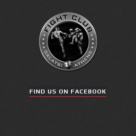
πραγματοποιήθηκε το
κλειστό σεμινάριο
Brazilian Jiu-Jitsu με τον
Grand Master Reyson
Gracie στο Fight Club
Galatsi!
Ο
Κορυφαίος
FIND US ON FACEBOOK
Βραζιλιάνος προπονητής
Reyson Gracie Red Belt 9th
Degree, σε σεμινάριο BJJ
για λίγους, στο Fight Club
Galatsi..!