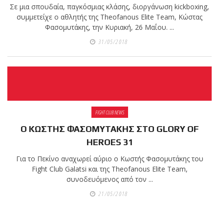
shirts του
Σε μια σπουδαία, παγκόσμιας κλάσης, διοργάνωση kickboxing,
Ιωάννη
συμμετείχε ο αθλητής της Theofanous Elite Team, Κώστας
Θεοφάνους
Φασομυτάκης, την Κυριακή, 26 Μαΐου. ...
με την υποστήριξη της
31/05/2018
Sejoy Hellas.
Οι αθλητές
του Fight
Club Galatsi
FIGHT CLUB NEWS
ολοκλήρωσαν με επιτυχία
Ο ΚΩΣΤΗΣ ΦΑΣΟΜΥΤΑΚΗΣ ΣΤΟ GLORY OF
τις καλοκαιρινές
HEROES 31
εξετάσεις έγχρωμων
Για το Πεκίνο αναχωρεί αύριο ο Κωστής Φασομυτάκης του
ζωνών!
Fight Club Galatsi και της Theofanous Elite Team,
συνοδευόμενος από τον ...
Με μεγάλη επιτυχία
21/05/2018
πραγματοποιήθηκε το
κλειστό σεμινάριο