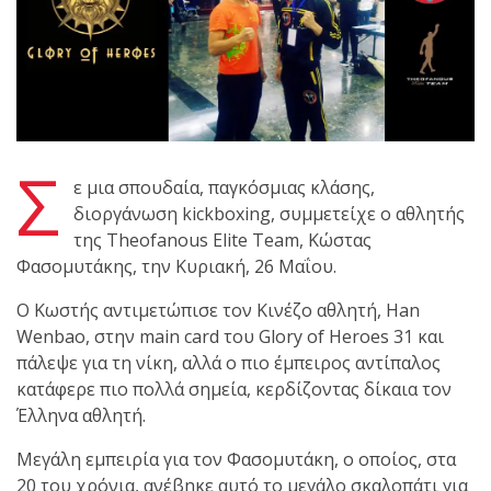
shirts του
Ιωάννη
Θεοφάνους
με την υποστήριξη της
Sejoy Hellas.
Σ
Οι αθλητές του Fight
ε μια σπουδαία, παγκόσμιας κλάσης,
Club Galatsi ολοκλήρωσαν
διοργάνωση kickboxing, συμμετείχε ο αθλητής
με επιτυχία τις
της Theofanous Elite Team, Κώστας
καλοκαιρινές εξετάσεις
Φασομυτάκης, την Κυριακή, 26 Μαΐου.
έγχρωμων ζωνών!
O Κωστής αντιμετώπισε τον Κινέζο αθλητή, Han
Wenbao, στην main card του Glory of Heroes 31 και
Με μεγάλη επιτυχία
πάλεψε για τη νίκη, αλλά ο πιο έμπειρος αντίπαλος
πραγματοποιήθηκε το
κατάφερε πιο πολλά σημεία, κερδίζοντας δίκαια τον
κλειστό σεμινάριο
Έλληνα αθλητή.
Brazilian Jiu-Jitsu με τον
Grand Master Reyson
Μεγάλη εμπειρία για τον Φασομυτάκη, ο οποίος, στα
Gracie στο Fight Club
20 του χρόνια, ανέβηκε αυτό το μεγάλο σκαλοπάτι για