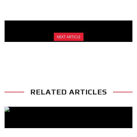
NEXT ARTICLE
FIGHT CLUB SUMMER BAZAAR – ΤΙΜΕΣ ΚΑΤΩ
ΑΠΟ ΤΟ ΚΟΣΤΟΣ
RELATED ARTICLES