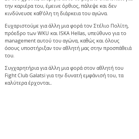
Galatsi!
την καριέρα του, έμεινε όρθιος, πάλεψε και δεν
κινδύνευσε καθ’όλη τη διάρκεια του αγώνα.
Ο Κορυφαίος
Ευχαριστούμε για άλλη μια φορά τον Στέλιο Πολίτη,
Βραζιλιάνος προπονητής
πρόεδρο των WKU και ISKA Hellas, υπεύθυνο για το
Reyson Gracie Red Belt 9th
management αυτού του αγώνα, καθώς και όλους
Degree, σε σεμινάριο BJJ
όσους υποστήριξαν τον αθλητή μας στην προσπάθειά
για λίγους, στο Fight Club
του.
Galatsi..!
Συγχαρητήρια για άλλη μια φορά στον αθλητή του
Fight Club Galatsi για την δυνατή εμφάνισή του, τα
καλύτερα έρχονται..