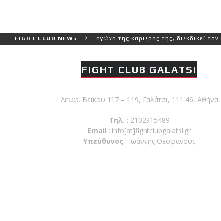
τερο και πιο δύσκολο αγώνα της καριέρας της, διεκδικεί τον 6ο παγ
FIGHT CLUB NEWS
FIGHT CLUB GALATSI
Λεωφ. Βεϊκου 117 – 119, Γαλάτσι, 111 46, Αθήνα
Τηλ.
: 2102915489
Email
:
info[at]fightclubgalatsi.gr
Υπεύθυνος
: Ιωάννης Θεοφάνους