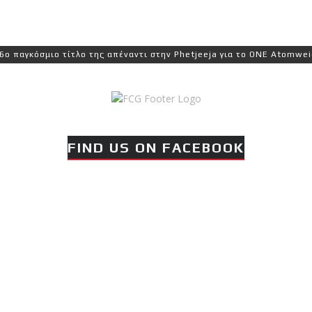
κόσμιο τίτλο της απέναντι στην Phetjeeja για το ONE Atomweight Ki
FIND US ON FACEBOOK