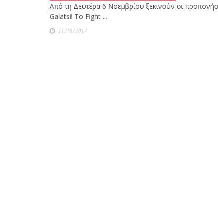
Από τη Δευτέρα 6 Noεμβρίου ξεκινούν οι προπονήσεις
Galatsi! Το Fight ...
31/10/2017
Με μεγάλη επιτυχία πραγματοποιήθηκε το κλειστό σεμινά
Jitsu με τον Grand Master Reyson Gracie στο Fight 
Ο Κορυφαίος Βραζιλιάνος προπονητής Reyson Gracie Red 
σεμινάριο BJJ για λίγους, στο Fight Club Gala