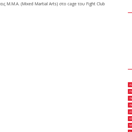
 M.M.A. (Mixed Martial Arts) στο cage του Fight Club
ριο Brazilian Jiu-
Club Galatsi!
Belt 9th Degree, σε
tsi..!
A
F
I
I
J
K
M