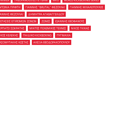
UMMER
THEOFANOUS ELITE TEAM
WKU
WORLD KICKBOXING SERIES
ΝΤΩΝΙΑ ΠΡΙΦΤΗ
ΓΙΑΝΝΗΣ "BRUTAL" ΦΕΖΟΥΛΑΪ
ΓΙΑΝΝΗΣ ΜΙΧΑΛΟΠΟΥΛΟΣ
ΙΑΝΝΗΣ ΦΕΖΟΥΛΑΪ
ΔΗΜΗΤΡΑ ΑΓΑΘΑΓΓΕΛΙΔΟΥ
ΞΕΤΑΣΕΙΣ ΕΓΧΡΩΜΩΝ ΖΩΝΩΝ
ΖΩΝΕΣ
ΙΩΑΝΝΗΣ ΘΕΟΦΑΝΟΥΣ
ΕΡΠΑΤΣΙ ΣΩΚΡΑΤΗΣ
ΜΙΚΤΕΣ ΠΟΛΕΜΙΚΕΣ ΤΕΧΝΕΣ
ΝΙΚΟΣ ΓΚΙΚΑΣ
ΙΚΟΣ ΚΕΛΕΚΗΣ
ΠΑΙΔΙΚΟ KICKBOXING
ΠΥΓΜΑΧΙΑ
ΑΣΟΜΥΤΑΚΗΣ ΚΩΣΤΑΣ
ΑΛΕΞΙΑ ΘΕΟΔΩΡΑΚΟΠΟΥΛΟΥ