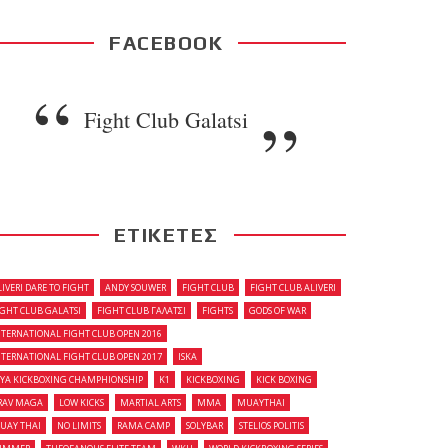
FACEBOOK
Fight Club Galatsi
ΕΤΙΚΕΤΕΣ
LIVERI DARE TO FIGHT
ANDY SOUWER
FIGHT CLUB
FIGHT CLUB ALIVERI
IGHT CLUB GALATSI
FIGHT CLUB ΓΑΛΑΤΣΙ
FIGHTS
GODS OF WAR
NTERNATIONAL FIGHT CLUB OPEN 2016
NTERNATIONAL FIGHT CLUB OPEN 2017
ISKA
OYA KICKBOXING CHAMPHIONSHIP
K1
KICKBOXING
KICK BOXING
RAV MAGA
LOW KICKS
MARTIAL ARTS
MMA
MUAYTHAI
UAY THAI
NO LIMITS
RAMA CAMP
SOLYBAR
STELIOS POLITIS