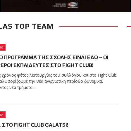
LAS TOP TEAM
RECENT POSTS
 δύσκολο αγώνα της
 τίτλο της απέναντι
EWS
Kickboxing World
Ο ΠΡΟΓΡΑΜΜΑ ΤΗΣ ΣΧΟΛΗΣ ΕΙΝΑΙ ΕΔΩ – ΟΙ
ΕΡΟΙ ΕΚΠΑΙΔΕΥΤΕΣ ΣΤΟ FIGHT CLUB!
 χρόνος φέτος λειτουργίας του συλλόγου και στο Fight Club
οστήριξη της Sejoy
 καλωσορίζουμε την νέα αγωνιστική περίοδο δυναμικά,
τας νέα τμήματα ...
χία τις καλοκαιρινές
EWS
. ΣΤΟ FIGHT CLUB GALATSI!