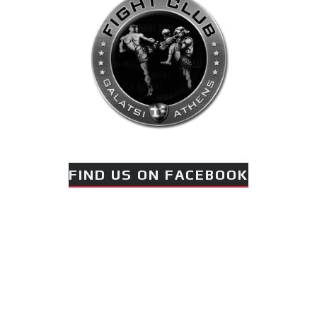
Μόνο για 10 ημέρες | 8–
17 Ιουλίου
Ο
Αναστάσης
Θεοφάνους
αγωνίζεται
στο MTGP
Greece στη Ρόδο στις 25
FIND US ON FACEBOOK
Ιουλίου.