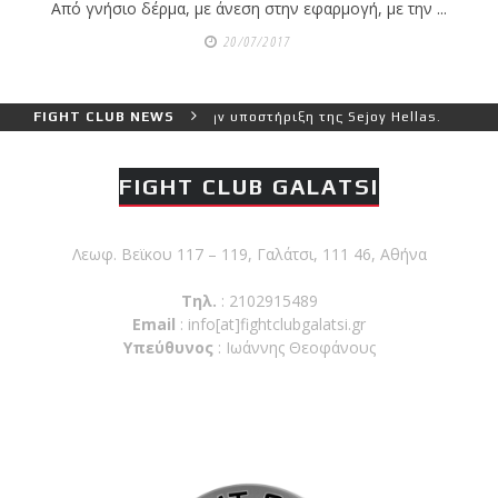
ζωνών!
Από γνήσιο δέρμα, με άνεση στην εφαρμογή, με την ...
20/07/2017
Με μεγάλη
επιτυχία
του Ιωάννη Θεοφάνους με την υποστήριξη της Sejoy Hellas.
FIGHT CLUB NEWS
πραγματοποιήθηκε το
FIGHT CLUB GALATSI
κλειστό σεμινάριο
Brazilian Jiu-Jitsu με τον
Λεωφ. Βεϊκου 117 – 119, Γαλάτσι, 111 46, Αθήνα
Grand Master Reyson
Gracie στο Fight Club
Τηλ.
: 2102915489
Galatsi!
Email
:
info[at]fightclubgalatsi.gr
Υπεύθυνος
: Ιωάννης Θεοφάνους
Ετήσιες
Προεγγραφές 2026–2027