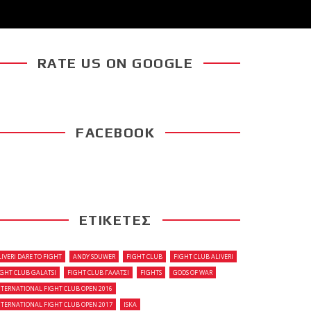
RATE US ON GOOGLE
FACEBOOK
ΕΤΙΚΕΤΕΣ
LIVERI DARE TO FIGHT
ANDY SOUWER
FIGHT CLUB
FIGHT CLUB ALIVERI
IGHT CLUB GALATSI
FIGHT CLUB ΓΑΛΑΤΣΙ
FIGHTS
GODS OF WAR
NTERNATIONAL FIGHT CLUB OPEN 2016
NTERNATIONAL FIGHT CLUB OPEN 2017
ISKA