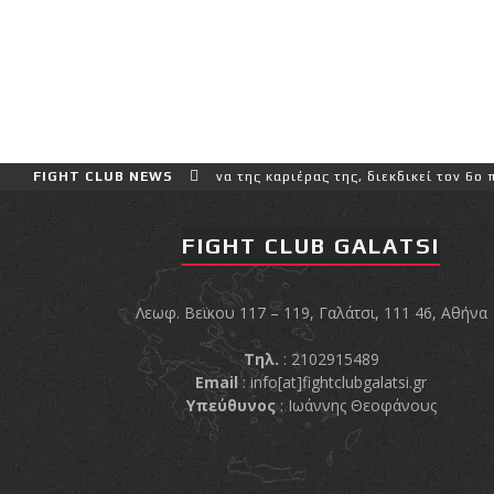
αι πιο δύσκολο αγώνα της καριέρας της, διεκδικεί τον 6ο παγκόσμιο
FIGHT CLUB NEWS
FIGHT CLUB GALATSI
Λεωφ. Βεϊκου 117 – 119, Γαλάτσι, 111 46, Αθήνα
Τηλ.
: 2102915489
Email
:
info[at]fightclubgalatsi.gr
Υπεύθυνος
: Ιωάννης Θεοφάνους