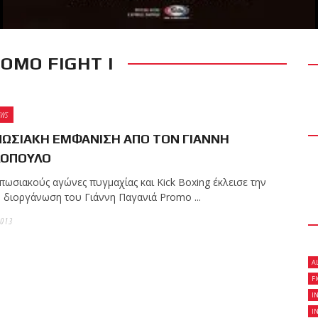
OMO FIGHT I
RECENT POSTS
 δύσκολο αγώνα της
 τίτλο της απέναντι
EWS
Kickboxing World
ΩΣΙΑΚΗ ΕΜΦΑΝΙΣΗ ΑΠΟ ΤΟΝ ΓΙΑΝΝΗ
ΛΟΠΟΥΛΟ
πωσιακούς αγώνες πυγμαχίας και Kick Boxing έκλεισε την
ς με την υποστήριξη
η διοργάνωση του Γιάννη Παγανιά Promo ...
013
A
ωσαν με επιτυχία τις
F
ων ζωνών!
I
I