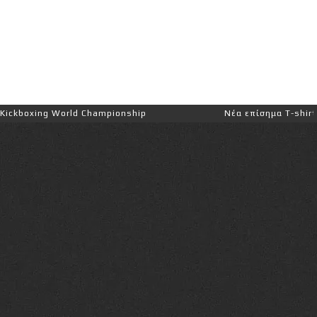
ng World Championship
Νέα επίσημα T-shirts του Ιωά