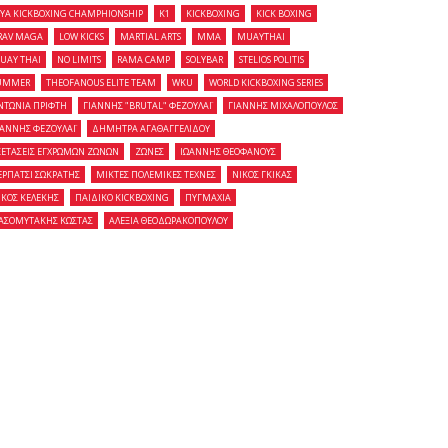
OYA KICKBOXING CHAMPHIONSHIP
K1
KICKBOXING
KICK BOXING
RAV MAGA
LOW KICKS
MARTIAL ARTS
MMA
MUAYTHAI
UAY THAI
NO LIMITS
RAMA CAMP
SOLYBAR
STELIOS POLITIS
UMMER
THEOFANOUS ELITE TEAM
WKU
WORLD KICKBOXING SERIES
ΝΤΩΝΙΑ ΠΡΙΦΤΗ
ΓΙΑΝΝΗΣ "BRUTAL" ΦΕΖΟΥΛΑΪ
ΓΙΑΝΝΗΣ ΜΙΧΑΛΟΠΟΥΛΟΣ
ΙΑΝΝΗΣ ΦΕΖΟΥΛΑΪ
ΔΗΜΗΤΡΑ ΑΓΑΘΑΓΓΕΛΙΔΟΥ
ΞΕΤΑΣΕΙΣ ΕΓΧΡΩΜΩΝ ΖΩΝΩΝ
ΖΩΝΕΣ
ΙΩΑΝΝΗΣ ΘΕΟΦΑΝΟΥΣ
ΕΡΠΑΤΣΙ ΣΩΚΡΑΤΗΣ
ΜΙΚΤΕΣ ΠΟΛΕΜΙΚΕΣ ΤΕΧΝΕΣ
ΝΙΚΟΣ ΓΚΙΚΑΣ
ΙΚΟΣ ΚΕΛΕΚΗΣ
ΠΑΙΔΙΚΟ KICKBOXING
ΠΥΓΜΑΧΙΑ
ΑΣΟΜΥΤΑΚΗΣ ΚΩΣΤΑΣ
ΑΛΕΞΙΑ ΘΕΟΔΩΡΑΚΟΠΟΥΛΟΥ