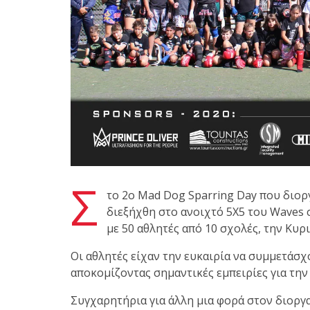
Με μεγάλη επιτυχία πραγματοποιήθηκε το
Brazilian Jiu-Jitsu με τον Grand Master Rey
Club Galatsi!
Ο Κορυφαίος Βραζιλιάνος προπονητής Reys
9th Degree, σε σεμινάριο BJJ για λίγους, στο 
Σ
το 2ο Mad Dog Sparring Day που διο
διεξήχθη στο ανοιχτό 5Χ5 του Waves στ
με 50 αθλητές από 10 σχολές, την Κυρι
Οι αθλητές είχαν την ευκαιρία να συμμετάσχ
αποκομίζοντας σημαντικές εμπειρίες για την 
Συγχαρητήρια για άλλη μια φορά στον διοργ