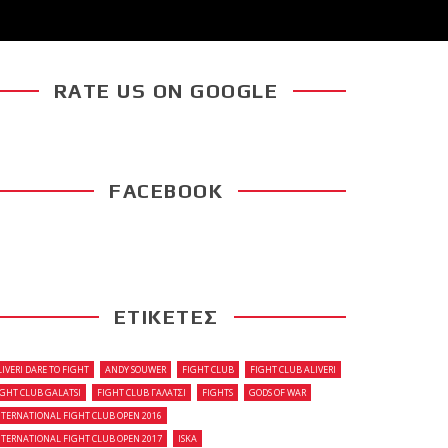
RATE US ON GOOGLE
FACEBOOK
ΕΤΙΚΕΤΕΣ
LIVERI DARE TO FIGHT
ANDY SOUWER
FIGHT CLUB
FIGHT CLUB ALIVERI
IGHT CLUB GALATSI
FIGHT CLUB ΓΑΛΑΤΣΙ
FIGHTS
GODS OF WAR
NTERNATIONAL FIGHT CLUB OPEN 2016
NTERNATIONAL FIGHT CLUB OPEN 2017
ISKA