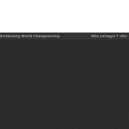
d Championship
Νέα επίσημα T-shirts του Ιωάννη Θεο