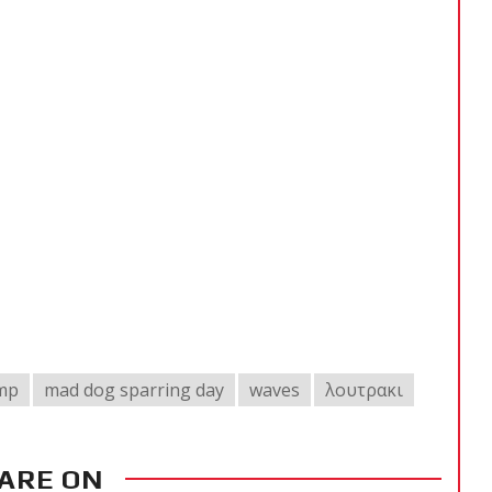
mp
mad dog sparring day
waves
λουτρακι
ARE ON