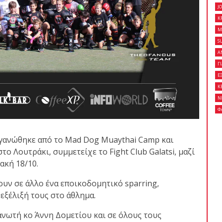
J
K
M
 κλειστό σεμινάριο
S
son Gracie στο Fight
Α
Γ
Ε
Κ
Ν
on Gracie Red Belt
Φ
Fight Club Galatsi..!
ργανώθηκε από το Mad Dog Muaythai Camp και
ο Λουτράκι, συμμετείχε το Fight Club Galatsi, μαζί
ακή 18/10.
ουν σε άλλο ένα εποικοδομητικό sparring,
εξέλιξή τους στο άθλημα.
ανωτή κο Άννη Δομετίου και σε όλους τους