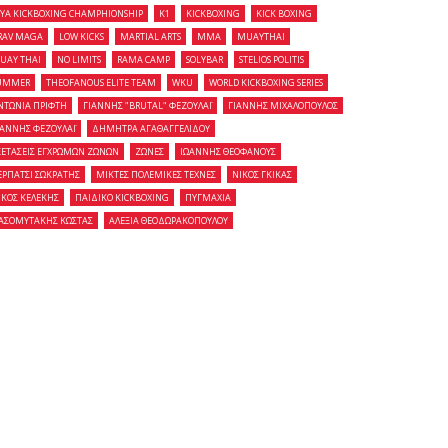
OYA KICKBOXING CHAMPHIONSHIP
K1
KICKBOXING
KICK BOXING
RAV MAGA
LOW KICKS
MARTIAL ARTS
MMA
MUAYTHAI
UAY THAI
NO LIMITS
RAMA CAMP
SOLYBAR
STELIOS POLITIS
UMMER
THEOFANOUS ELITE TEAM
WKU
WORLD KICKBOXING SERIES
ΝΤΩΝΙΑ ΠΡΙΦΤΗ
ΓΙΑΝΝΗΣ "BRUTAL" ΦΕΖΟΥΛΑΪ
ΓΙΑΝΝΗΣ ΜΙΧΑΛΟΠΟΥΛΟΣ
ΙΑΝΝΗΣ ΦΕΖΟΥΛΑΪ
ΔΗΜΗΤΡΑ ΑΓΑΘΑΓΓΕΛΙΔΟΥ
ΞΕΤΑΣΕΙΣ ΕΓΧΡΩΜΩΝ ΖΩΝΩΝ
ΖΩΝΕΣ
ΙΩΑΝΝΗΣ ΘΕΟΦΑΝΟΥΣ
ΕΡΠΑΤΣΙ ΣΩΚΡΑΤΗΣ
ΜΙΚΤΕΣ ΠΟΛΕΜΙΚΕΣ ΤΕΧΝΕΣ
ΝΙΚΟΣ ΓΚΙΚΑΣ
ΙΚΟΣ ΚΕΛΕΚΗΣ
ΠΑΙΔΙΚΟ KICKBOXING
ΠΥΓΜΑΧΙΑ
ΑΣΟΜΥΤΑΚΗΣ ΚΩΣΤΑΣ
ΑΛΕΞΙΑ ΘΕΟΔΩΡΑΚΟΠΟΥΛΟΥ