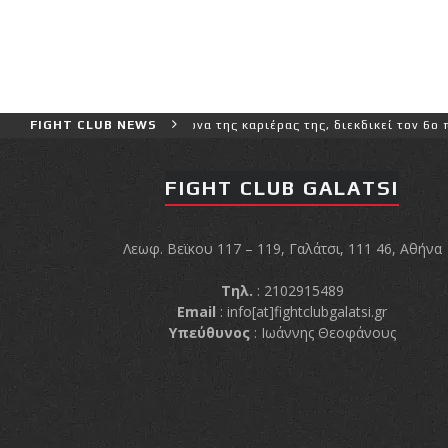
δύσκολο αγώνα της καριέρας της, διεκδικεί τον 6ο παγκόσμιο τίτλο 
FIGHT CLUB NEWS
FIGHT CLUB GALATSI
Λεωφ. Βεϊκου 117 – 119, Γαλάτσι, 111 46, Αθήνα
Τηλ.
: 2102915489
Email
:
info[at]fightclubgalatsi.gr
Υπεύθυνος
: Ιωάννης Θεοφάνους