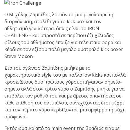
shirts του
Ιωάννη
Θεοφάνους
Ο Μιχάλης Ζαμπίδης λοιπόν σε μια μεγαλοπρεπή
με την υποστήριξη της
διοργάνωση, στολίδι για το kick box και τον
Sejoy Hellas.
αθλητισμό γενικότερα, όπως είναι το IRON
CHALLENGE και μπροστά σε περίπου έξι χιλιάδες
φίλους του αθλήματος έπαιξε για τελευταία φορά και
Οι αθλητές
κέρδισε τον εξίσου πολύ μεγάλο αυστραλό kick boxer
του Fight
Steve Moxon.
Club Galatsi
Στα του αγώνα ο Ζαμπίδης μπήκε με το
ολοκλήρωσαν με επιτυχία
χαρακτηριστικό style του με πολλά low kicks και πολλά
τις καλοκαιρινές
κροσέ. Στους δυο πρώτους γύρους πήγαιναν σημείο-
εξετάσεις έγχρωμων
σημείο αλλά στον τρίτο γύρο ο Ζαμπίδης μπήκε για να
ζωνών!
επιβάλει τον ρυθμό του και με άμεσες απαντήσεις σε
κάθε επίθεση του αντιπάλου, συνεχίζοντας έτσι μέχρι
και τον πέμπτο γύρο κερδίζοντας μια αμφίρροπη μάχη
Με μεγάλη
ομόφωνα.
επιτυχία
Εκτός φυσικά από το main event της βραδιάς είχαμε