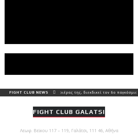
ο δύσκολο αγώνα της καριέρας της, διεκδικεί τον 6ο παγκόσμιο τίτλ
FIGHT CLUB NEWS
FIGHT CLUB GALATSI
Λεωφ. Βεϊκου 117 – 119, Γαλάτσι, 111 46, Αθήνα