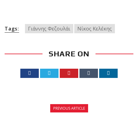
Tags:
Γιάννης Φεζουλάι
Νίκος Κελέκης
SHARE ON
PREVIOUS ARTICLE
IRON CHALLENGE – 27 ΙOΥΝΙΟΥ 2015: Ο
ΕΠΙΛΟΓΟΣ ΕΝΟΣ ΘΡΥΛΟΥ