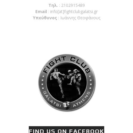
Τηλ.
: 2102915489
Email
:
info[at]fightclubgalatsi.gr
Υπεύθυνος
: Ιωάννης Θεοφάνους
FIND US ON FACEBOOK