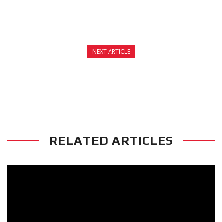
NEXT ARTICLE
ΑΝΑΚΟΙΝΩΣΗ ΕΞΕΤΑΣΕΩΝ ΕΓΧΡΩΜΩΝ
ΖΩΝΩΝ ΙΟΥΛΙΟΥ 2015
RELATED ARTICLES