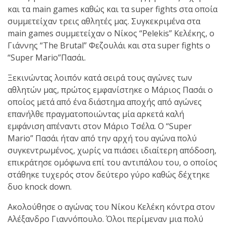
και τα main games καθώς και τα super fights στα οποία
πραγματοποιήθηκε το
συμμετείχαν τρεις αθλητές μας. Συγκεκριμένα στα
κλειστό σεμινάριο
main games συμμετείχαν ο Νίκος “Pelekis” Κελέκης, ο
Brazilian Jiu-Jitsu με τον
Γιάννης “The Brutal” Φεζουλάι και στα super fights ο
Grand Master Reyson
“Super Mario”Πασάι.
Gracie στο Fight Club
Ξεκινώντας λοιπόν κατά σειρά τους αγώνες των
Galatsi!
αθλητών μας, πρώτος εμφανίστηκε ο Μάριος Πασάι ο
οποίος μετά από ένα διάστημα αποχής από αγώνες
Ο
επανήλθε πραγματοποιώντας μία αρκετά καλή
Κορυφαίος
εμφάνιση απέναντι στον Μάριο Τσέλα. Ο “Super
Mario” Πασάι ήταν από την αρχή του αγώνα πολύ
συγκεντρωμένος, χωρίς να πιάσει ιδιαίτερη απόδοση,
Βραζιλιάνος προπονητής
επικράτησε ομόφωνα επί του αντιπάλου του, ο οποίος
Reyson Gracie Red Belt 9th
στάθηκε τυχερός στον δεύτερο γύρο καθώς δέχτηκε
Degree, σε σεμινάριο BJJ
δυο knock down.
για λίγους, στο Fight Club
Ακολούθησε ο αγώνας του Νίκου Κελέκη κόντρα στον
Galatsi..!
Αλέξανδρο Γιαννόπουλο. Όλοι περίμεναν μια πολύ