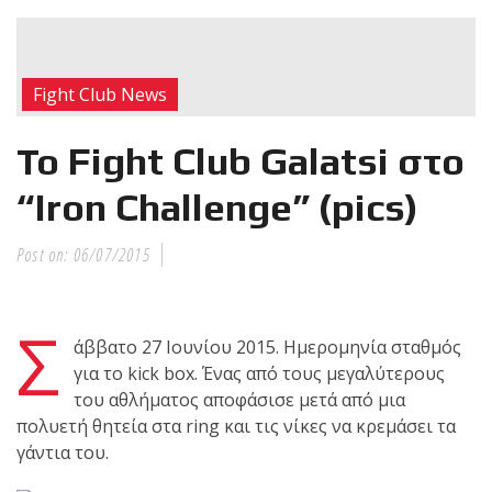
RECENT POSTS
Η Αντωνία
Fight Club News
Πρίφτη στο
μεγαλύτερο
Το Fight Club Galatsi στο
και πιο
δύσκολο
“Iron Challenge” (pics)
αγώνα της καριέρας της,
διεκδικεί τον 6ο
Post on:
06/07/2015
παγκόσμιο τίτλο της
απέναντι στην Phetjeeja
για το ONE Atomweight
Σ
άββατο 27 Ιουνίου 2015. Ημερομηνία σταθμός
Kickboxing World
για το kick box. Ένας από τους μεγαλύτερους
Championship
του αθλήματος αποφάσισε μετά από μια
πολυετή θητεία στα ring και τις νίκες να κρεμάσει τα
Νέα
γάντια του.
επίσημα T-