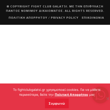
© COPYRIGHT
FIGHT CLUB GALATSI
. ΜΕ ΤΗΝ ΕΠΙΦΥΛΑΞΗ
ΠΑΝΤΟΣ ΝΟΜΙΜΟΥ ΔΙΚΑΙΩΜΑΤΟΣ. ALL RIGHTS RESERVED.
ΠΟΛΙΤΙΚΗ ΑΠΟΡΡΗΤΟΥ / PRIVACY POLICY
ΕΠΙΚΟΙΝΩΝΙΑ
To fightclubgalatsi.gr χρησιμοποιεί cookies. Για να μάθετε
περισσότερα, δείτε την
Πολιτική Απορρήτου
μας
Συμφωνώ