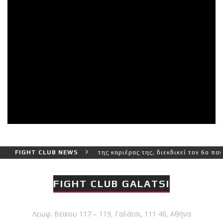
 και πιο δύσκολο αγώνα της καριέρας της, διεκδικεί τον 6ο παγκόσμ
FIGHT CLUB NEWS
FIGHT CLUB GALATSI
Λεωφ. Βεϊκου 117 – 119, Γαλάτσι, 111 46, Αθήνα