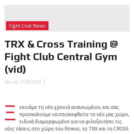
RECENT POSTS
Η Αντωνία
Fight Club News
Πρίφτη στο
μεγαλύτερο
TRX & Cross Training @
και πιο
δύσκολο
Fight Club Central Gym
αγώνα της καριέρας της,
(vid)
διεκδικεί τον 6ο
παγκόσμιο τίτλο της
απέναντι στην Phetjeeja
Post on:
11/09/2014
για το ONE Atomweight
Kickboxing World
Ξ
Championship
εκινάμε τη νέα χρονιά ανανεωμένοι και σας
προσκαλούμε να επισκεφθείτε το νέο μας χώρο,
Νέα
ειδικά διαμορφωμένο για να φιλοξενήσει τις
επίσημα T-
νέες τάσεις στο χώρο του fitness, το TRX και το CROSS