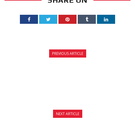
SHARE ON
PREVIOUS ARTICLE
ΠΑΙΔΙΚΟ KICKBOXING – ΜΟΝΑΔΙΚΗ ΕΤΗΣΙΑ
ΠΡΟΣΦΟΡΑ
NEXT ARTICLE
JOYA KICKBOXING CHAMPIONSHIP 2014 PART
III – 5 ΟΚΤΩΒΡΙΟΥ 2014