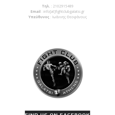
Τηλ.
: 2102915489
Email
:
info[at]fightclubgalatsi.gr
Υπεύθυνος
: Ιωάννης Θεοφάνους
FIND US ON FACEBOOK