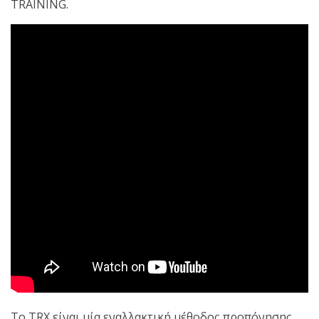
shirts του
TRAINING.
Ιωάννη
Θεοφάνους
με την υποστήριξη της
Sejoy Hellas.
Οι αθλητές
του Fight
Club Galatsi
ολοκλήρωσαν με επιτυχία
τις καλοκαιρινές
εξετάσεις έγχρωμων
ζωνών!
Με μεγάλη
επιτυχία
Το TRX είναι μία εναλλακτική μέθοδος προπόνησης