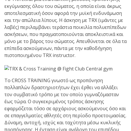
εκγύμνασης όλου του σώματος, η οποία είναι άκρως
πραγματοποιήθηκε το
αποτελεσματική όσον αφορά την μυϊκή ενδυνάμωση
κλειστό σεμινάριο
και την απώλεια λίπους. Η άσκηση με TRX (ιμάντες με
Brazilian Jiu-Jitsu με τον
λαβές) περιλαμβάνει τεράστια ποικιλία πολυεπίπεδων
Grand Master Reyson
ασκήσεων, που πραγματοποιούνται αποκλειστικά και
Gracie στο Fight Club
μόνο με το βάρος του σώματος. Aπευθύνεται σε όλα τα
Galatsi!
επίπεδα ασκούμενων, πάντα με την καθοδήγηση
πιστοποιημένου TRX instructor.
Ο
Κορυφαίος
Το CROSS TRAINING γνωστό ως προπόνηση
πολλαπλών δραστηριοτήτων έχει έρθει να αλλάξει
Βραζιλιάνος προπονητής
τον συμβατικό τρόπο με τον οποίο γυμναζόμασταν
Reyson Gracie Red Belt 9th
έως τώρα. Ο συγκεκριμένος τρόπος άσκησης
Degree, σε σεμινάριο BJJ
εφαρμόζεται τόσο σε αρχάριους ασκούμενους όσο και
για λίγους, στο Fight Club
σε επαγγελματίες αθλητές στη περίοδο προετοιμασίας.
Galatsi..!
Δύναμη, αντοχή, ισχύς και ταχύτητα μέσω κυκλικής
προπόνησης. Η ένταση είναι ανάλογη του επιπέδου