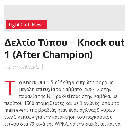
RECENT POSTS
Η Αντωνία
Fight Club News
Πρίφτη στο
μεγαλύτερο
Δελτίο Τύπου – Knock out
και πιο
δύσκολο
1 (After Champion)
αγώνα της καριέρας της,
διεκδικεί τον 6ο
Post on:
05/09/2012
παγκόσμιο τίτλο της
Τ
απέναντι στην Phetjeeja
ο Knock Out 1 διεξήχθη για πρώτη φορά με
για το ONE Atomweight
μεγάλη επιτυχία το Σάββατο 25/8/12 στην
Kickboxing World
παραλία της Ν. Ηρακλείτσας στην Καβάλα, με
Championship
περίπου 1500 άτομα θεατές και με 9 αγώνες, όπου το
main event της βραδιάς ήταν ένας αγώνας 5 γύρων
Νέα
των 3 λεπτών για την κατάκτηση του παγκόσμιου
επίσημα T-
τίτλου στα 79 κιλά της WPKA, να την διεκδικεί και να