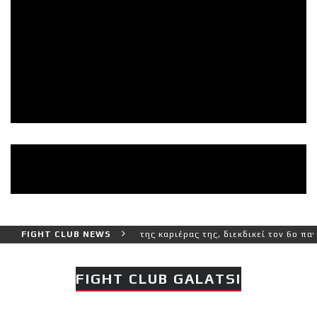
ο και πιο δύσκολο αγώνα της καριέρας της, διεκδικεί τον 6ο παγκόσ
FIGHT CLUB NEWS
FIGHT CLUB GALATSI