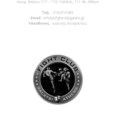
Λεωφ. Βεϊκου 117 – 119, Γαλάτσι, 111 46, Αθήνα
Τηλ.
: 2102915489
Email
:
info[at]fightclubgalatsi.gr
Υπεύθυνος
: Ιωάννης Θεοφάνους