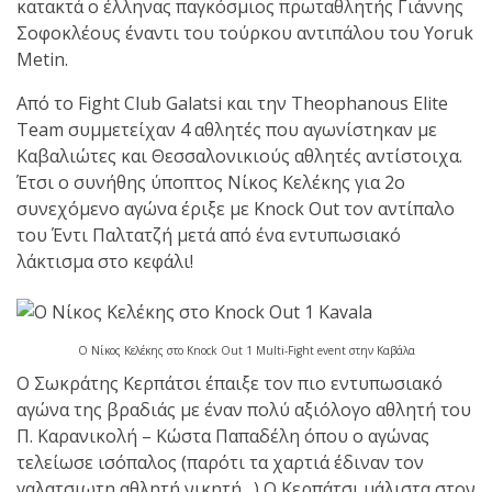
shirts του
κατακτά ο έλληνας παγκόσμιος πρωταθλητής Γιάννης
Ιωάννη
Σοφοκλέους έναντι του τούρκου αντιπάλου του Υoruk
Θεοφάνους
Metin.
με την υποστήριξη της
Από το Fight Club Galatsi και την Theophanous Elite
Sejoy Hellas.
Team συμμετείχαν 4 αθλητές που αγωνίστηκαν με
Kαβαλιώτες και Θεσσαλονικιούς αθλητές αντίστοιχα.
Οι αθλητές
Έτσι ο συνήθης ύποπτος Νίκος Kελέκης για 2ο
του Fight
συνεχόμενο αγώνα έριξε με Κnock Οut τον αντίπαλο
Club Galatsi
του Έντι Παλτατζή μετά από ένα εντυπωσιακό
λάκτισμα στο κεφάλι!
ολοκλήρωσαν με επιτυχία
τις καλοκαιρινές
εξετάσεις έγχρωμων
Ο Νίκος Κελέκης στο Knock Out 1 Multi-Fight event στην Καβάλα
ζωνών!
Ο Σωκράτης Κερπάτσι έπαιξε τον πιο εντυπωσιακό
αγώνα της βραδιάς με έναν πολύ αξιόλογο αθλητή του
Με μεγάλη
Π. Καρανικολή – Κώστα Παπαδέλη όπου ο αγώνας
επιτυχία
τελείωσε ισόπαλος (παρότι τα χαρτιά έδιναν τον
γαλατσιωτη αθλητή νικητή…) Ο Κερπάτσι μάλιστα στον