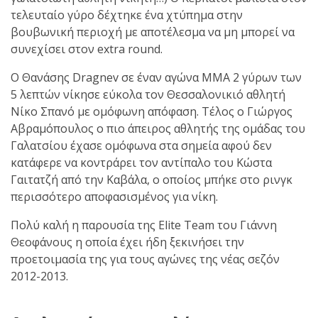
τελευταίο γύρο δέχτηκε ένα χτύπημα στην
πραγματοποιήθηκε το
βουβωνική περιοχή με αποτέλεσμα να μη μπορεί να
κλειστό σεμινάριο
συνεχίσει στον extra round.
Brazilian Jiu-Jitsu με τον
Ο Θανάσης Dragnev σε έναν αγώνα ΜΜΑ 2 γύρων των
Grand Master Reyson
5 λεπτών νίκησε εύκολα τον Θεσσαλονικιό αθλητή
Gracie στο Fight Club
Νίκο Σπανό με ομόφωνη απόφαση. Τέλος ο Γιώργος
Galatsi!
Αβραμόπουλος ο πιο άπειρος αθλητής της ομάδας του
Γαλατσίου έχασε ομόφωνα στα σημεία αφού δεν
Ο
κατάφερε να κοντράρει τον αντίπαλο του Κώστα
Κορυφαίος
Γαιτατζή από την Καβάλα, ο οποίος μπήκε στο ρινγκ
περισσότερο αποφασισμένος για νίκη.
Πολύ καλή η παρουσία της Elite Team του Γιάννη
Βραζιλιάνος προπονητής
Θεοφάνους η οποία έχει ήδη ξεκινήσει την
Reyson Gracie Red Belt 9th
προετοιμασία της για τους αγώνες της νέας σεζόν
Degree, σε σεμινάριο BJJ
2012-2013.
για λίγους, στο Fight Club
Galatsi..!