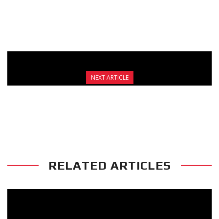
ΓΑΛΑΤΣΙΟΥ
NEXT ARTICLE
ΕΞΕΤΑΣΕΙΣ ΕΓΧΡΩΜΩΝ ΖΩΝΩΝ –
6&7/12/2019 – ΔΙΕΥΚΡΙΝΙΣΕΙΣ
RELATED ARTICLES