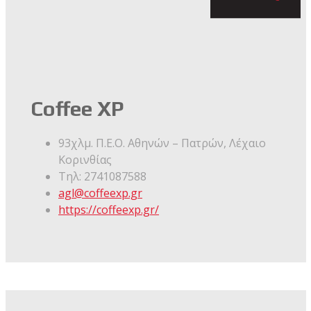
Coffee XP
93χλμ. Π.Ε.Ο. Αθηνών – Πατρών, Λέχαιο
Κορινθίας
Τηλ:
2741087588
agl@coffeexp.gr
https://coffeexp.gr/