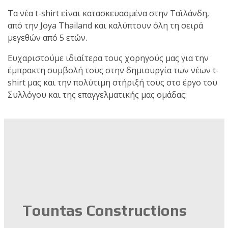
ζωνών!
Τα νέα t-shirt είναι κατασκευασμένα στην Ταϊλάνδη,
από την Joya Thailand και καλύπτουν όλη τη σειρά
Με μεγάλη
μεγεθών από 5 ετών.
επιτυχία
Ευχαριστούμε ιδιαίτερα τους χορηγούς μας για την
έμπρακτη συμβολή τους στην δημιουργία των νέων t-
shirt μας και την πολύτιμη στήριξή τους στο έργο του
πραγματοποιήθηκε το
Συλλόγου και της επαγγελματικής μας ομάδας:
κλειστό σεμινάριο
Brazilian Jiu-Jitsu με τον
Grand Master Reyson
Gracie στο Fight Club
Galatsi!
Ετήσιες
Tountas Constructions
Προεγγραφές 2026–2027