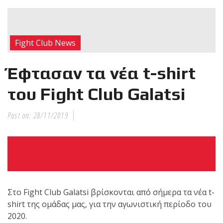
RECENT POSTS
Νέα
Fight Club News
επίσημα T-
shirts του
Έφτασαν τα νέα t-shirt
Ιωάννη
Θεοφάνους
του Fight Club Galatsi
με την υποστήριξη της
Sejoy Hellas.
Post on:
28/11/2019
Οι αθλητές
του Fight
Club Galatsi
ολοκλήρωσαν με επιτυχία
Στο Fight Club Galatsi βρίσκονται από σήμερα τα νέα t-
τις καλοκαιρινές
shirt της ομάδας μας, για την αγωνιστική περίοδο του
εξετάσεις έγχρωμων
2020.