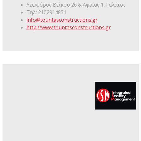
Λεωφόρος Βεΐκου 26 & Αφαίας 1, Γαλάτσι
Μόνο για 10 ημέρες | 8–
Τηλ: 2102914851
17 Ιουλίου
info@tountasconstructions.gr
http://www.tountasconstructions.gr
Ο
Αναστάσης
Θεοφάνους
αγωνίζεται
στο MTGP
Greece στη Ρόδο στις 25
Ιουλίου.