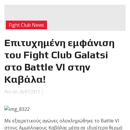
RECENT POSTS
Η Αντωνία
Fight Club News
Πρίφτη στο
μεγαλύτερο
Επιτυχημένη εμφάνιση
και πιο
δύσκολο
του Fight Club Galatsi
αγώνα της καριέρας της,
στο Battle VI στην
διεκδικεί τον 6ο
παγκόσμιο τίτλο της
Καβάλα!
απέναντι στην Phetjeeja
για το ONE Atomweight
Post on:
26/07/2013
Kickboxing World
Championship
Νέα
Με εξαιρετικούς αγώνες ολοκληρώθηκε το Battle VI
επίσημα T-
στους Αμμόλοφους Καβάλας μέσα σε ιδιαίτερα θερμό