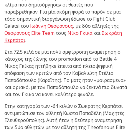
shirts του
κλίμα που δημιούργησαν οι θεατές που
Ιωάννη
παραβρέθηκαν. Για μία ακόμη φορά το παρόν σε μια
Θεοφάνους
τόσο σημαντική διοργάνωση έδωσε το Fight Club
με την υποστήριξη της
Galatsi του
Ιωάννη Θεοφάνους
, με δύο αθλητές της
Sejoy Hellas.
Θεοφάνους Elite Team
τους
Νίκο Γκίκα
και
Σωκράτη
Κερπάτσι
.
Οι αθλητές
Στα 72,5 κιλά σε μία πολύ αμφίρροπη αναμέτρηση ο
του Fight
κάτοχος της ζώνης του promotion από το Battle 4
Club Galatsi
Νίκος Γκίκας ηττήθηκε έπειτα από πλειοψηφική
απόφαση των κριτών από τον Καβαλιώτη Στέλιο
ολοκλήρωσαν με επιτυχία
Παπαδόπουλο (Καραΐτης). Το ματς ήταν «μοιρασμένο»
τις καλοκαιρινές
και οριακό, με τον Παπαδόπουλο να ξεκινά πιο δυνατά
εξετάσεις έγχρωμων
και τον Γκίκα να κάνει καλύτερο φινάλε.
ζωνών!
Στην κατηγορία των -64 κιλών ο Σωκράτης Κερπάτσι
αντιμετώπισε τον αθλητή Κώστα Παπαδέλη (Μαχητές
Με μεγάλη
Ελευθερούπολης). Αυτή ήταν η δεύτερη αναμέτρηση
επιτυχία
των δύο αθλητών με τον αθλητή της Theofanous Elite