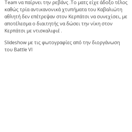
Team να παίρνει την ρεβάνς .Το ματς είχε άδοξο τέλος
καθώς τρία αντικανονικά χτυπήματα του Καβαλιώτη
πραγματοποιήθηκε το
αθλητή δεν επέτρεψαν στον Κερπάτσι να συνεχίσει, με
κλειστό σεμινάριο
αποτέλεσμα ο διαιτητής να δώσει την νίκη στον
Brazilian Jiu-Jitsu με τον
Κερπάτσι με ντισκαλιφιέ .
Grand Master Reyson
Gracie στο Fight Club
Slideshow με τις φωτογραφίες από την διοργάνωση
Galatsi!
του Battle VI
Ο
Κορυφαίος
Βραζιλιάνος προπονητής
Reyson Gracie Red Belt 9th
Degree, σε σεμινάριο BJJ
για λίγους, στο Fight Club
Galatsi..!