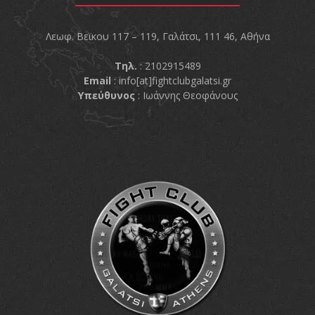
Λεωφ. Βεϊκου 117 – 119, Γαλάτσι, 111 46, Αθήνα
Τηλ.
: 2102915489
Email
:
info[at]fightclubgalatsi.gr
Υπεύθυνος
: Ιωάννης Θεοφάνους