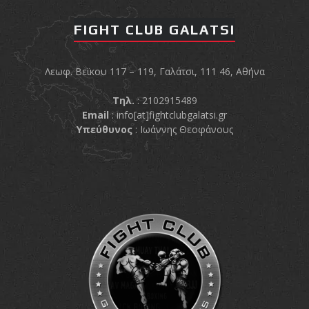
FIGHT CLUB GALATSI
Λεωφ. Βεϊκου 117 – 119, Γαλάτσι, 111 46, Αθήνα
Τηλ.
: 2102915489
Email
:
info[at]fightclubgalatsi.gr
Υπεύθυνος
: Ιωάννης Θεοφάνους