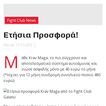
RECENT POSTS
Η Αντωνία
Fight Club News
Πρίφτη στο
μεγαλύτερο
Ετήσια Προσφορά!
και πιο
δύσκολο
Post on:
11/11/2015
αγώνα της καριέρας της,
διεκδικεί τον 6ο
Μ
άθε Krav Maga, το πιο σύγχρονο και
παγκόσμιο τίτλο της
αποτελεσματικό σύστημα αυτοάμυνας και
απέναντι στην Phetjeeja
νιώσε ασφαλής μόνο με 40 ευρώ το μήνα
για το ONE Atomweight
(*Ισχύει για 12 μήνη συνδρομή συνολικού ποσού 480
Kickboxing World
ευρώ).
Championship
Νέα
επίσημα T-