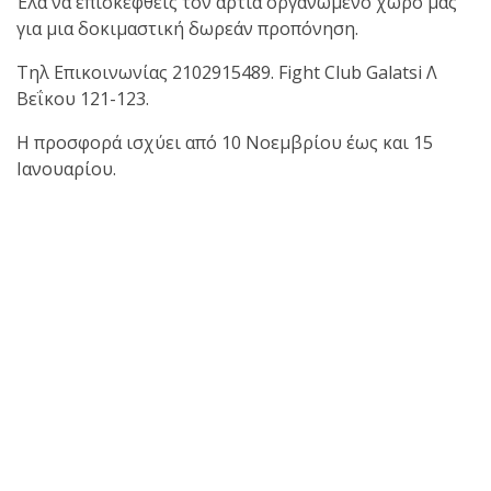
shirts του
Έλα να επισκεφθείς τον άρτια οργανωμένο χώρο μας
Ιωάννη
για μια δοκιμαστική δωρεάν προπόνηση.
Θεοφάνους
Τηλ Επικοινωνίας 2102915489. Fight Club Galatsi Λ
με την υποστήριξη της
Βεΐκου 121-123.
Sejoy Hellas.
Η προσφορά ισχύει από 10 Νοεμβρίου έως και 15
Ιανουαρίου.
Οι αθλητές
του Fight
Club Galatsi
ολοκλήρωσαν με επιτυχία
τις καλοκαιρινές
εξετάσεις έγχρωμων
ζωνών!
Με μεγάλη
επιτυχία