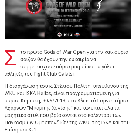
shirts του
Ιωάννη
Θεοφάνους
με την υποστήριξη της
Sejoy Hellas.
Σ
Οι αθλητές
το πρώτο Gods of War Open για την καινούρια
του Fight
σαιζόν θα έχουν την ευκαιρία να
Club Galatsi
συμμετάσχουν αύριο μικροί και μεγάλοι
αθλητές του Fight Club Galatsi.
ολοκλήρωσαν με επιτυχία
τις καλοκαιρινές
Η διοργάνωση του κ. Στέλιου Πολίτη, υπεύθυνου της
εξετάσεις έγχρωμων
WKU και ISKA Hellas, είναι προγραμματισμένη για
ζωνών!
αύριο, Κυριακή, 30/9/2018, στο Κλειστό Γυμναστήριο
Αχαρνών “Μπάμπης Χολίδης” και καλύπτει όλα τα
μαχητικά στυλ που βρίσκονται στο καλεντάρι των
Με μεγάλη
Παγκοσμίων Ομοσπονδιών της WKU, της ISKA και του
επιτυχία
Επίσημου Κ-1.