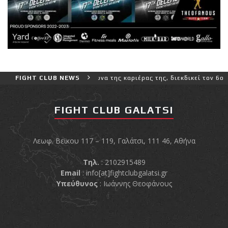
ρο και πιο δύσκολο αγώνα της καριέρας της, διεκδικεί τον 6ο παγκό
FIGHT CLUB NEWS
FIGHT CLUB GALATSI
Λεωφ. Βεϊκου 117 – 119, Γαλάτσι, 111 46, Αθήνα
Τηλ.
: 2102915489
Email
:
info[at]fightclubgalatsi.gr
Υπεύθυνος
: Ιωάννης Θεοφάνους