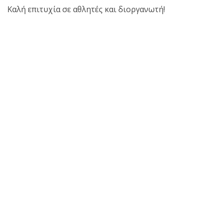
Καλή επιτυχία σε αθλητές και διοργανωτή!
πραγματοποιήθηκε το
κλειστό σεμινάριο
Brazilian Jiu-Jitsu με τον
Grand Master Reyson
Gracie στο Fight Club
Galatsi!
Ο
Κορυφαίος
Βραζιλιάνος προπονητής
Reyson Gracie Red Belt 9th
Degree, σε σεμινάριο BJJ
για λίγους, στο Fight Club
Galatsi..!