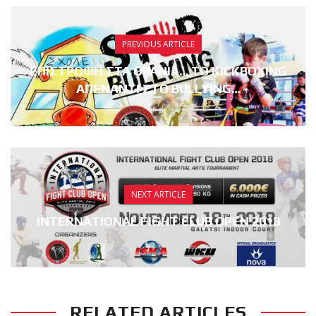
PREVIOUS ARTICLE
ΕΠΙΣΤΡΟΦΗ ΣΤΑ ΘΡΑΝΙΑ… ΤΟ KICKBOXING
ΑΠΕΝΑΝΤΙ ΣΤΟ BULLYING…
NEXT ARTICLE
INTERNATIONAL FIGHT CLUB OPEN 2018
RELATED ARTICLES