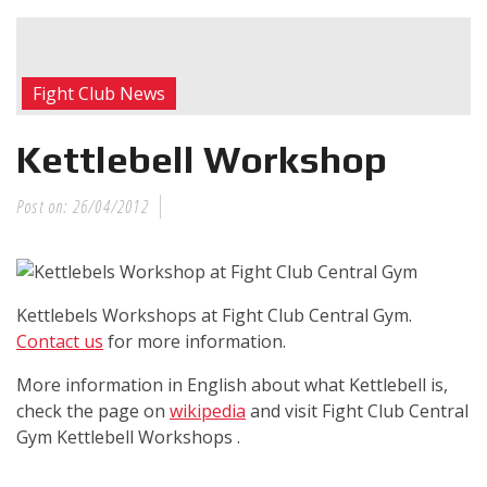
RECENT POSTS
Η Αντωνία
Fight Club News
Πρίφτη στο
μεγαλύτερο
Kettlebell Workshop
και πιο
δύσκολο
Post on:
26/04/2012
αγώνα της καριέρας της,
διεκδικεί τον 6ο
παγκόσμιο τίτλο της
απέναντι στην Phetjeeja
Kettlebels Workshops at Fight Club Central Gym.
για το ONE Atomweight
Contact us
for more information.
Kickboxing World
Championship
More information in English about what Kettlebell is,
check the page on
wikipedia
and visit Fight Club Central
Νέα
Gym Kettlebell Workshops .
επίσημα T-