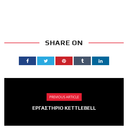
πραγματοποιήθηκε το
κλειστό σεμινάριο
Brazilian Jiu-Jitsu με τον
Grand Master Reyson
Gracie στο Fight Club
SHARE ON
Galatsi!
Ο
Κορυφαίος
Βραζιλιάνος προπονητής
PREVIOUS ARTICLE
Reyson Gracie Red Belt 9th
Degree, σε σεμινάριο BJJ
ΕΡΓΑΣΤΗΡΙΟ KETTLEBELL
για λίγους, στο Fight Club
Galatsi..!