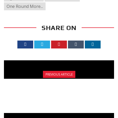
One Round More...
SHARE ON
PREVIOUS ARTICLE
PREGAMES 4-6 / ALIVERI DARE TO FIGHT:
GREECE VS TURKEY