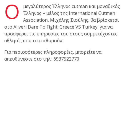
Ο
shirts του
μεγαλύτερος Έλληνας cutman και μοναδικός
Ιωάννη
Έλληνας – μέλος της International Cutmen
Θεοφάνους
Association, Μιχάλης Σιούλης, θα βρίσκεται
με την υποστήριξη της
στο Aliveri Dare To Fight: Greece VS Turkey, για να
Sejoy Hellas.
προσφέρει τις υπηρεσίες του στους συμμετέχοντες
αθλητές που το επιθυμούν.
Οι αθλητές
του Fight
Για περισσότερες πληροφορίες, μπορείτε να
Club Galatsi
απευθύνεστε στο τηλ.: 6937522770
ολοκλήρωσαν με επιτυχία
τις καλοκαιρινές
εξετάσεις έγχρωμων
ζωνών!
Με μεγάλη
επιτυχία