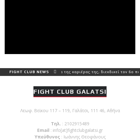
ερο και πιο δύσκολο αγώνα της καριέρας της, διεκδικεί τον 6ο παγκ
FIGHT CLUB NEWS
FIGHT CLUB GALATSI
Λεωφ. Βεϊκου 117 – 119, Γαλάτσι, 111 46, Αθήνα
Τηλ.
: 2102915489
Email
:
info[at]fightclubgalatsi.gr
Υπεύθυνος
: Ιωάννης Θεοφάνους