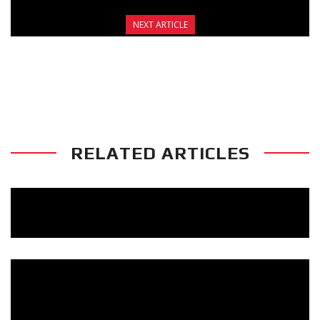
NEXT ARTICLE
ΜΕ ΤΟ ΒΛΕΜΜΑ ΣΤΟ ΑΛΙΒΕΡΙ:
ΣΕΙΣΜΟΣ ΣΤΟ MONEMVASIA FIGHT NIGHT!
RELATED ARTICLES